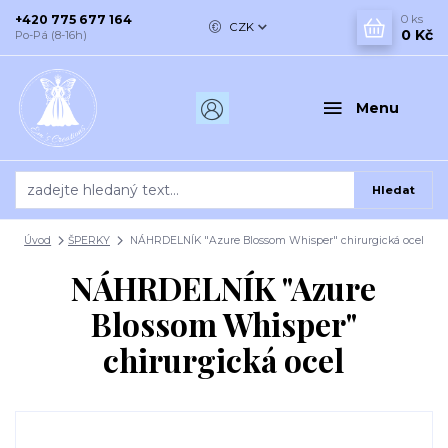
+420 775 677 164
0
ks
CZK
0 Kč
Po-Pá (8-16h)
Menu
Hledat
Úvod
ŠPERKY
NÁHRDELNÍK "Azure Blossom Whisper" chirurgická ocel
NÁHRDELNÍK "Azure
Blossom Whisper"
chirurgická ocel