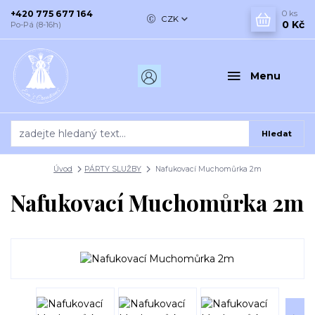
+420 775 677 164
0
ks
CZK
0 Kč
Po-Pá (8-16h)
Menu
Hledat
Úvod
PÁRTY SLUŽBY
Nafukovací Muchomůrka 2m
Nafukovací Muchomůrka 2m