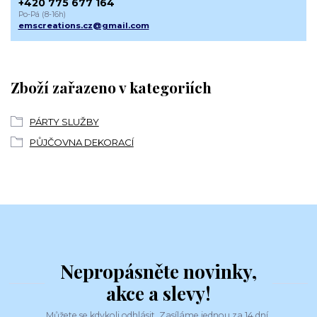
+420 775 677 164
Po-Pá (8-16h)
emscreations.cz@gmail.com
Zboží zařazeno v kategoriích
PÁRTY SLUŽBY
PŮJČOVNA DEKORACÍ
Nepropásněte novinky,
akce a slevy!
Můžete se kdykoli odhlásit. Zasíláme jednou za 14 dní.