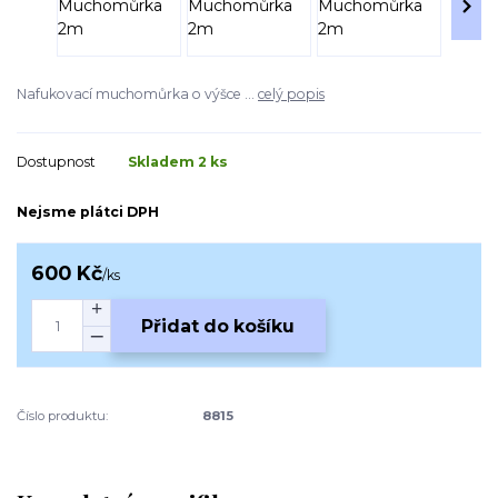
Nafukovací muchomůrka o výšce ...
celý popis
Dostupnost
Skladem 2 ks
Nejsme plátci DPH
600 Kč
/
ks
Přidat do košíku
Číslo produktu:
8815