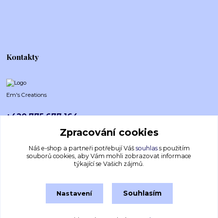
Kontakty
Em's Creations
+420 775 677 164
Po-Pá (8-16h)
Zpracování cookies
emscreations.cz@gmail.com
Náš e-shop a partneři potřebují Váš
souhlas
s použitím
souborů cookies, aby Vám mohli zobrazovat informace
týkající se Vašich zájmů.
Souhlasím
Nastavení