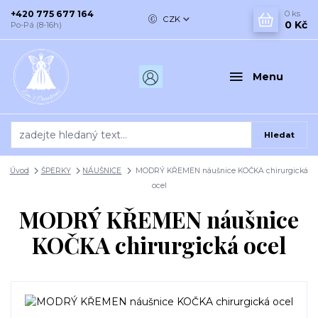
+420 775 677 164
0
ks
CZK
0 Kč
Po-Pá (8-16h)
Menu
Hledat
Úvod
ŠPERKY
NÁUŠNICE
MODRÝ KŘEMEN náušnice KOČKA chirurgická
ocel
MODRÝ KŘEMEN náušnice
KOČKA chirurgická ocel