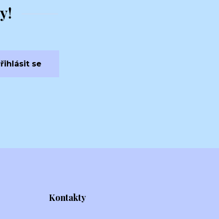
y!
řihlásit se
Kontakty