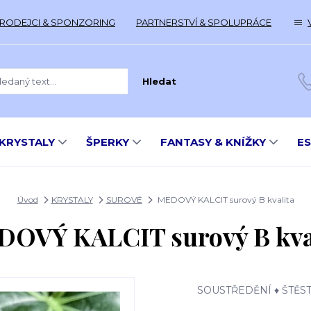
RODEJCI & SPONZORING
PARTNERSTVÍ & SPOLUPRÁCE
Hledat
KRYSTALY
ŠPERKY
FANTASY & KNÍŽKY
E
Úvod
KRYSTALY
SUROVÉ
MEDOVÝ KALCIT surový B kvalita
OVÝ KALCIT surový B kva
SOUSTŘEDĚNÍ ♦ ŠTĚSTÍ