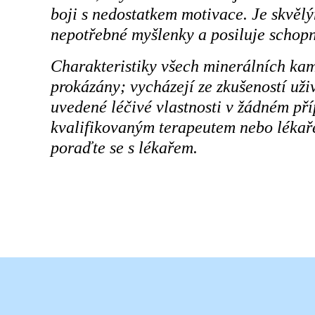
boji s nedostatkem motivace. Je skvěl
nepotřebné myšlenky a posiluje schopn
Charakteristiky všech minerálních ka
prokázány; vycházejí ze zkušeností už
uvedené léčivé vlastnosti v žádném př
kvalifikovaným terapeutem nebo lékaře
poraďte se s lékařem.