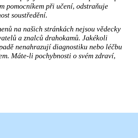
ým pomocníkem při učení, odstraňuje
ost soustředění.
menů na našich stránkách nejsou vědecky
ivatelů a znalců drahokamů. Jakékoli
ípadě nenahrazují diagnostiku nebo léčbu
m. Máte-li pochybnosti o svém zdraví,