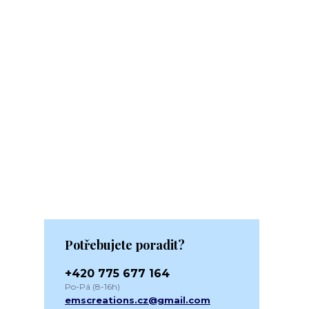
Potřebujete poradit?
+420 775 677 164
Po-Pá (8-16h)
emscreations.cz@gmail.com