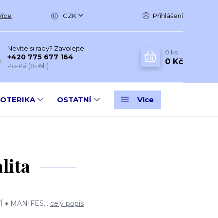
Více
CZK
Přihlášení
Nevíte si rady? Zavolejte.
0
ks
+420 775 677 164
0 Kč
Po-Pá (8-16h)
SOTERIKA
OSTATNÍ
Více
lita
 ♦ MANIFES...
celý popis