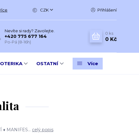
Více
CZK
Přihlášení
Nevíte si rady? Zavolejte.
0
ks
+420 775 677 164
0 Kč
Po-Pá (8-16h)
SOTERIKA
OSTATNÍ
Více
lita
 ♦ MANIFES...
celý popis