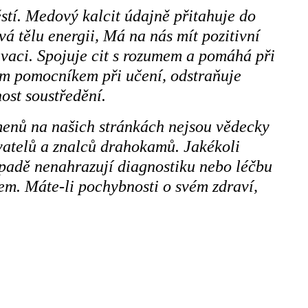
stí. Medový kalcit údajně přitahuje do
á tělu energii, Má na nás mít pozitivní
ivaci. Spojuje cit s rozumem a pomáhá při
ým pomocníkem při učení, odstraňuje
ost soustředění.
menů na našich stránkách nejsou vědecky
ivatelů a znalců drahokamů. Jakékoli
ípadě nenahrazují diagnostiku nebo léčbu
m. Máte-li pochybnosti o svém zdraví,