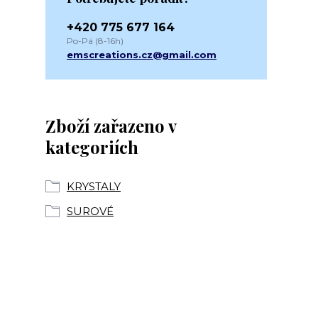
+420 775 677 164
Po-Pá (8-16h)
emscreations.cz@gmail.com
Zboží zařazeno v
kategoriích
KRYSTALY
SUROVÉ