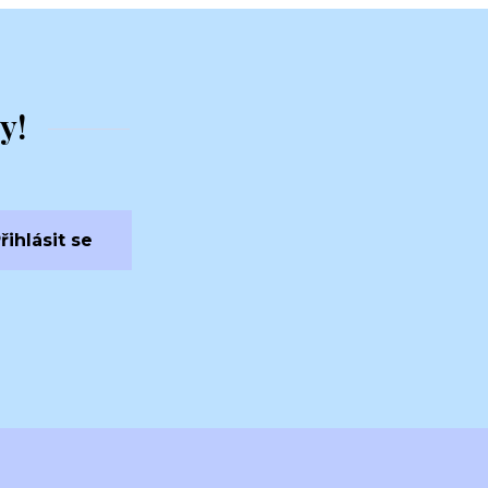
y!
řihlásit se