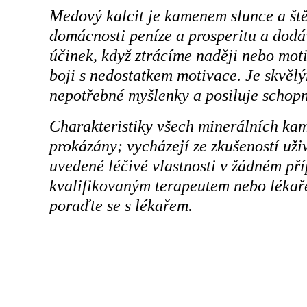
Medový kalcit je kamenem slunce a ště
domácnosti peníze a prosperitu a dodáv
účinek, když ztrácíme naději nebo mot
boji s nedostatkem motivace. Je skvěl
nepotřebné myšlenky a posiluje schopn
Charakteristiky všech minerálních ka
prokázány; vycházejí ze zkušeností už
uvedené léčivé vlastnosti v žádném př
kvalifikovaným terapeutem nebo lékaře
poraďte se s lékařem.