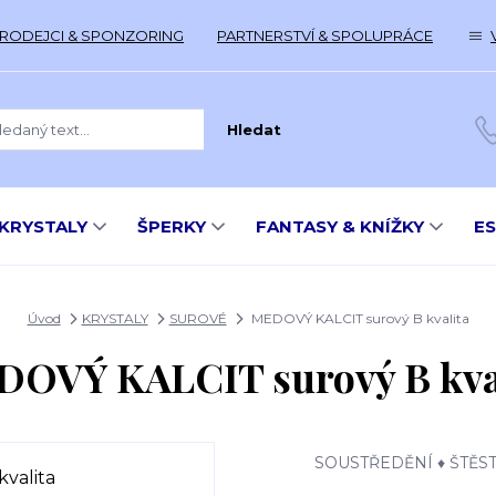
RODEJCI & SPONZORING
PARTNERSTVÍ & SPOLUPRÁCE
Hledat
KRYSTALY
ŠPERKY
FANTASY & KNÍŽKY
E
Úvod
KRYSTALY
SUROVÉ
MEDOVÝ KALCIT surový B kvalita
OVÝ KALCIT surový B kva
SOUSTŘEDĚNÍ ♦ ŠTĚSTÍ