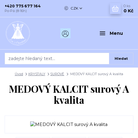
+420 775 677 164
0
ks
CZK
0 Kč
Po-Pá (8-16h)
Menu
Hledat
Úvod
KRYSTALY
SUROVÉ
MEDOVÝ KALCIT surový A kvalita
MEDOVÝ KALCIT surový A
kvalita