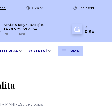
Více
CZK
Přihlášení
Nevíte si rady? Zavolejte.
0
ks
+420 775 677 164
0 Kč
Po-Pá (8-16h)
SOTERIKA
OSTATNÍ
Více
lita
 ♦ MANIFES...
celý popis