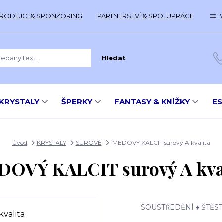
RODEJCI & SPONZORING
PARTNERSTVÍ & SPOLUPRÁCE
Hledat
KRYSTALY
ŠPERKY
FANTASY & KNÍŽKY
E
Úvod
KRYSTALY
SUROVÉ
MEDOVÝ KALCIT surový A kvalita
OVÝ KALCIT surový A kva
SOUSTŘEDĚNÍ ♦ ŠTĚSTÍ