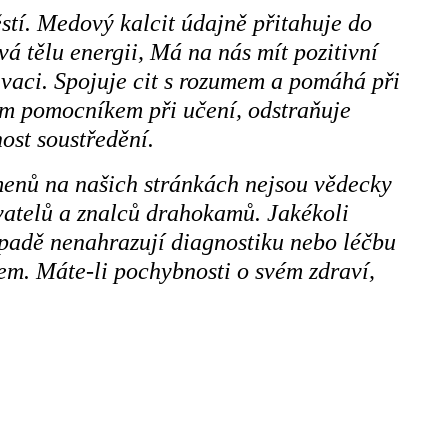
stí. Medový kalcit údajně přitahuje do
á tělu energii, Má na nás mít pozitivní
ivaci. Spojuje cit s rozumem a pomáhá při
ým pomocníkem při učení, odstraňuje
ost soustředění.
menů na našich stránkách nejsou vědecky
ivatelů a znalců drahokamů. Jakékoli
ípadě nenahrazují diagnostiku nebo léčbu
m. Máte-li pochybnosti o svém zdraví,