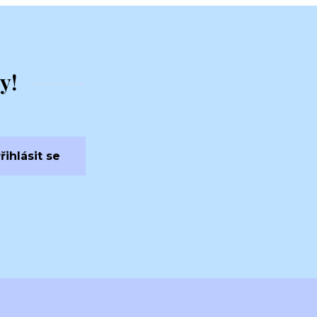
y!
řihlásit se