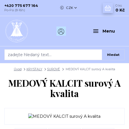
+420 775 677 164
0
ks
CZK
0 Kč
Po-Pá (8-16h)
Menu
Hledat
Úvod
KRYSTALY
SUROVÉ
MEDOVÝ KALCIT surový A kvalita
MEDOVÝ KALCIT surový A
kvalita