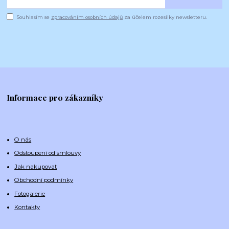
Souhlasím se
zpracováním osobních údajů
za účelem rozesílky newsletteru.
Informace pro zákazníky
O nás
Odstoupení od smlouvy
Jak nakupovat
Obchodní podmínky
Fotogalerie
Kontakty