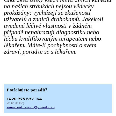
na našich stránkách nejsou vědecky
prokázány; vycházejí ze zkušeností
uživatelů a znalců drahokamů. Jakékoli
uvedené léčivé vlastnosti v žádném
případě nenahrazují diagnostiku nebo
léčbu kvalifikovaným terapeutem nebo
lékařem. Máte-li pochybnosti o svém
zdraví, poraďte se s lékařem.
Potřebujete poradit?
+420 775 677 164
Po-Pá (8-16h)
emscreations.cz@gmail.com