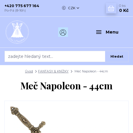
+420 775 677 164
0
ks
CZK
0 Kč
Po-Pá (8-16h)
Menu
Hledat
Úvod
FANTASY & KNÍŽKY
Meč Napoleon - 44cm
Meč Napoleon - 44cm