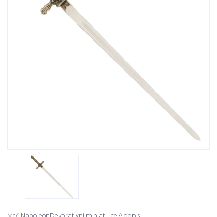
Meč NapoleonDekorativní miniat...
celý popis