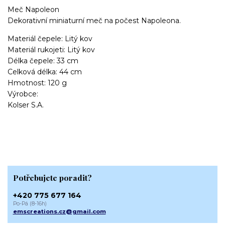
Meč Napoleon
Dekorativní miniaturní meč na počest Napoleona.
Materiál čepele: Litý kov
Materiál rukojeti: Litý kov
Délka čepele: 33 cm
Celková délka: 44 cm
Hmotnost: 120 g
Výrobce:
Kolser S.A.
Potřebujete poradit?
+420 775 677 164
Po-Pá (8-16h)
emscreations.cz@gmail.com