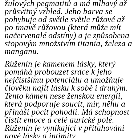
žulových pegmatitů a má mlhavý až
průsvitný vzhled. Jeho barva se
pohybuje od světle světle růžové až
po tmavě růžovou (která může mít
načervenalé odstíny) a je způsobena
stopovým množstvím titania, železa a
manganu.
Růženín je kamenem lásky, který
pomáhá probouzet srdce k jeho
nejčistšímu potenciálu a umožňuje
člověku najít lásku k sobě i druhým.
Tento kámen nese ženskou energii,
která podporuje soucit, mír, něhu a
přináší pocit pohodlí. Má schopnost
čistit emoce a celé aurické pole.
Růženín je vynikající v přitahování
nové lásky a intimity.