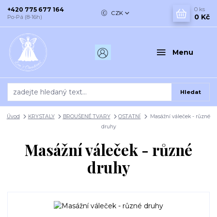
+420 775 677 164
0
ks
CZK
0 Kč
Po-Pá (8-16h)
Menu
Hledat
Úvod
KRYSTALY
BROUŠENÉ TVARY
OSTATNÍ
Masážní váleček - různé
druhy
Masážní váleček - různé
druhy