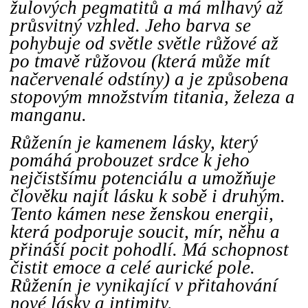
žulových pegmatitů a má mlhavý až
průsvitný vzhled. Jeho barva se
pohybuje od světle světle růžové až
po tmavě růžovou (která může mít
načervenalé odstíny) a je způsobena
stopovým množstvím titania, železa a
manganu.
Růženín je kamenem lásky, který
pomáhá probouzet srdce k jeho
nejčistšímu potenciálu a umožňuje
člověku najít lásku k sobě i druhým.
Tento kámen nese ženskou energii,
která podporuje soucit, mír, něhu a
přináší pocit pohodlí. Má schopnost
čistit emoce a celé aurické pole.
Růženín je vynikající v přitahování
nové lásky a intimity.