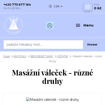
+420 775 677 164
0
ks
CZK
0 Kč
Po-Pá (8-16h)
Menu
Hledat
Úvod
KRYSTALY
BROUŠENÉ TVARY
OSTATNÍ
Masážní váleček - různé
druhy
Masážní váleček - různé
druhy