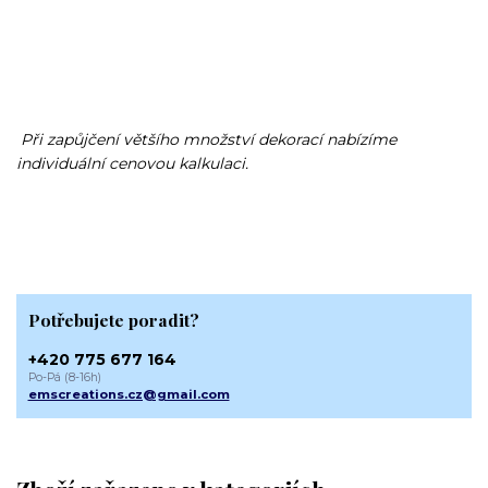
Při zapůjčení většího množství dekorací nabízíme
individuální cenovou kalkulaci.
Potřebujete poradit?
+420 775 677 164
Po-Pá (8-16h)
emscreations.cz@gmail.com