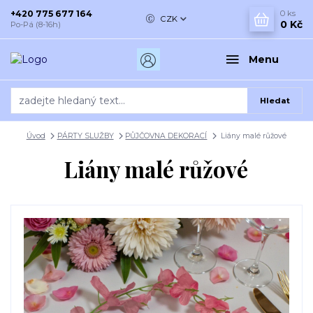
+420 775 677 164
0
ks
CZK
0 Kč
Po-Pá (8-16h)
Menu
Hledat
Úvod
PÁRTY SLUŽBY
PŮJČOVNA DEKORACÍ
Liány malé růžové
Liány malé růžové