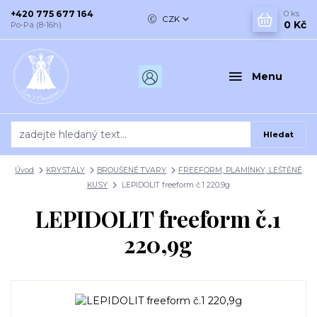
+420 775 677 164
0
ks
CZK
0 Kč
Po-Pá (8-16h)
Menu
Hledat
Úvod
KRYSTALY
BROUŠENÉ TVARY
FREEFORM, PLAMÍNKY, LEŠTĚNÉ
KUSY
LEPIDOLIT freeform č.1 220,9g
LEPIDOLIT freeform č.1
220,9g