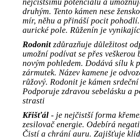
nejčistšímu potenciálu a umožňuje
druhým. Tento kámen nese ženskou
mír, něhu a přináší pocit pohodlí
aurické pole. Růženín je vynikajíc
Rodonit
zdůrazňuje důležitost od
umožní podívat se přes veškerou b
novým pohledem. Dodává sílu k p
zármutek. Název kamene je odvoz
růžový. Rodonit je kámen srdeční 
Podporuje zdravou sebelásku a p
strasti
Křišťál
- je nejčistší forma křem
zesilovač energie. Odebírá negati
Čistí a chrání auru. Zajišťuje kl