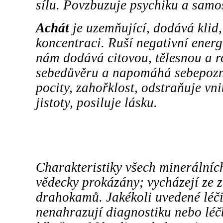
sílu. Povzbuzuje psychiku a samo
Achát
je uzemňující, dodává klid,
koncentraci. Ruší negativní energi
nám dodává citovou, tělesnou a 
sebedůvěru a napomáhá sebepozn
pocity, zahořklost, odstraňuje vni
jistoty, posiluje lásku.
Charakteristiky všech minerální
vědecky prokázány; vycházejí ze z
drahokamů. Jakékoli uvedené léči
nenahrazují diagnostiku nebo lé