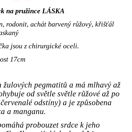
ek na pružince LÁSKA
 rodonit, achát barvený růžový, křišťál
askaný
ka jsou z chirurgické oceli.
kost 17cm
ch žulových pegmatitů a má mlhavý až
ohybuje od světle světle růžové až po
červenalé odstíny) a je způsobena
eza a manganu.
pomáhá probouzet srdce k jeho