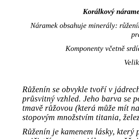
Korálkový náram
Náramek obsahuje minerály: růženín,
pr
Komponenty včetně srdíč
Veli
Růženín se obvykle tvoří v jádre
průsvitný vzhled. Jeho barva se p
tmavě růžovou (která může mít na
stopovým množstvím titania, žel
Růženín je kamenem lásky, který 