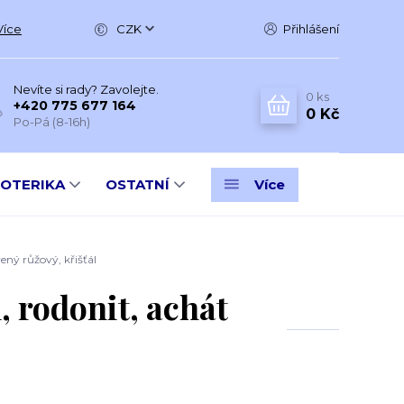
Více
CZK
Přihlášení
Nevíte si rady? Zavolejte.
0
ks
+420 775 677 164
0 Kč
Po-Pá (8-16h)
SOTERIKA
OSTATNÍ
Více
ený růžový, křišťál
 rodonit, achát