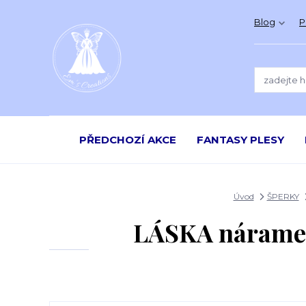
Blog
P
PŘEDCHOZÍ AKCE
FANTASY PLESY
Úvod
ŠPERKY
LÁSKA náramek 