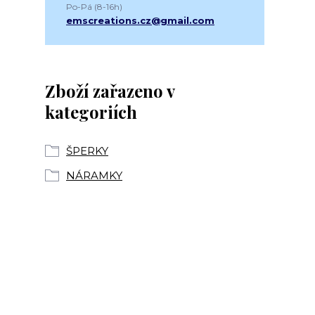
Po-Pá (8-16h)
emscreations.cz@gmail.com
Zboží zařazeno v
kategoriích
ŠPERKY
NÁRAMKY