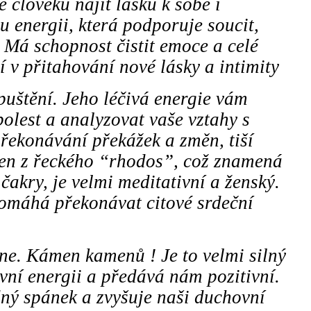
 člověku najít lásku k sobě i
 energii, která podporuje soucit,
. Má schopnost čistit emoce a celé
í v přitahování nové lásky a intimity
puštění. Jeho léčivá energie vám
olest a analyzovat vaše vztahy s
řekonávání překážek a změn, tiší
en z řeckého “rhodos”, což znamená
čakry, je velmi meditativní a ženský.
omáhá překonávat citové srdeční
ene. Kámen kamenů ! Je to velmi silný
vní energii a předává nám pozitivní.
idný spánek a zvyšuje naši duchovní