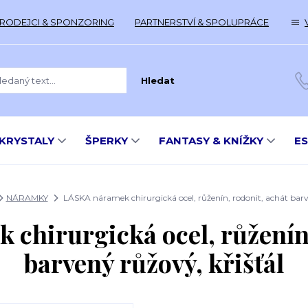
RODEJCI & SPONZORING
PARTNERSTVÍ & SPOLUPRÁCE
Hledat
KRYSTALY
ŠPERKY
FANTASY & KNÍŽKY
E
NÁRAMKY
LÁSKA náramek chirurgická ocel, růženín, rodonit, achát barv
chirurgická ocel, růženín,
barvený růžový, křišťál