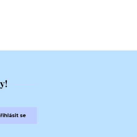
y!
řihlásit se