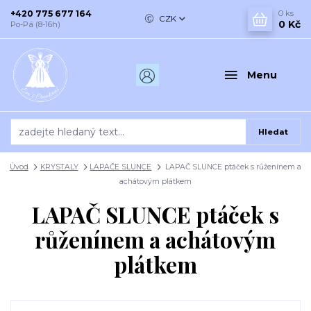
+420 775 677 164
0
ks
CZK
0 Kč
Po-Pá (8-16h)
Menu
Hledat
Úvod
KRYSTALY
LAPAČE SLUNCE
LAPAČ SLUNCE ptáček s růženínem a
achátovým plátkem
LAPAČ SLUNCE ptáček s
růženínem a achátovým
plátkem