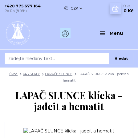
+420 775 677 164
0
ks
CZK
0 Kč
Po-Pá (8-16h)
Menu
Hledat
Úvod
KRYSTALY
LAPAČE SLUNCE
LAPAČ SLUNCE klícka - jadeit a
hematit
LAPAČ SLUNCE klícka -
jadeit a hematit