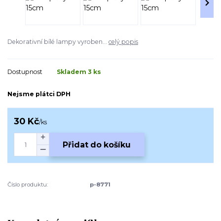
Dekorativní bílé lampy vyroben...
celý popis
Dostupnost
Skladem 3 ks
Nejsme plátci DPH
30 Kč
/
ks
Přidat do košíku
Číslo produktu:
p-8771