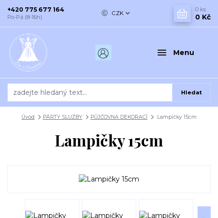
+420 775 677 164
0
ks
CZK
0 Kč
Po-Pá (8-16h)
Menu
Hledat
Úvod
PÁRTY SLUŽBY
PŮJČOVNA DEKORACÍ
Lampičky 15cm
Lampičky 15cm