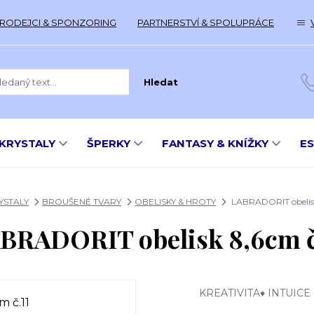
RODEJCI & SPONZORING
PARTNERSTVÍ & SPOLUPRÁCE
Hledat
KRYSTALY
ŠPERKY
FANTASY & KNÍŽKY
E
YSTALY
BROUŠENÉ TVARY
OBELISKY & HROTY
LABRADORIT obelisk
BRADORIT obelisk 8,6cm č
KREATIVITA♦ INTUIC