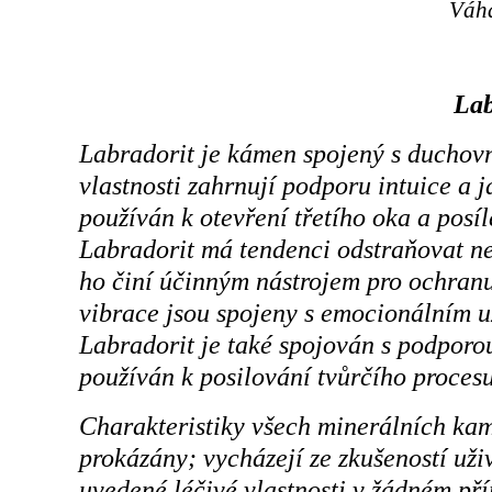
Váha
Lab
Labradorit je kámen spojený s ducho
vlastnosti zahrnují podporu intuice a j
používán k otevření třetího oka a posí
Labradorit má tendenci odstraňovat neg
ho činí účinným nástrojem pro ochran
vibrace jsou spojeny s emocionálním u
Labradorit je také spojován s podporou 
používán k posilování tvůrčího proces
Charakteristiky všech minerálních ka
prokázány; vycházejí ze zkušeností už
uvedené léčivé vlastnosti v žádném př