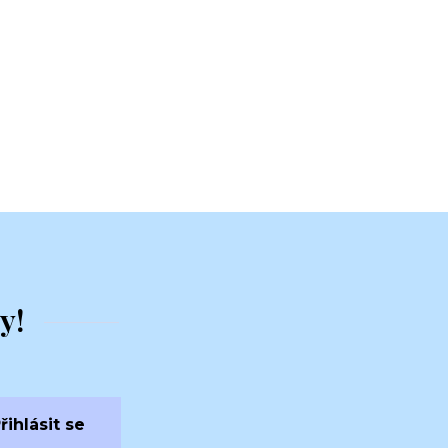
y!
řihlásit se