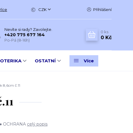
Více
CZK
Přihlášení
Nevíte si rady? Zavolejte.
0
ks
+420 775 677 164
0 Kč
Po-Pá (8-16h)
SOTERIKA
OSTATNÍ
Více
 8,6cm č.11
.11
E ♦ OCHRANA
celý popis