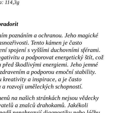
: 114,3g
radorit
vním poznáním a ochranou. Jeho magické
asnozřivosti. Tento kámen je často
lení spojení s vyššími duchovními sférami.
ativitu a podporovat energetický štít, což
u před škodlivými energiemi. Jeho jemné
zdravením a podporou emoční stability.
kreativity a inspirace, a je často
u a rozvoji uměleckých schopností.
menů na našich stránkách nejsou vědecky
ivatelů a znalců drahokamů. Jakékoli
ípadě nenahrazují diagnostiku nebo léčbu