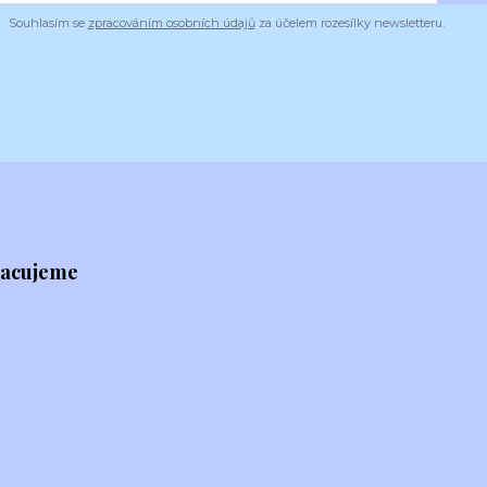
Souhlasím se
zpracováním osobních údajů
za účelem rozesílky newsletteru.
racujeme