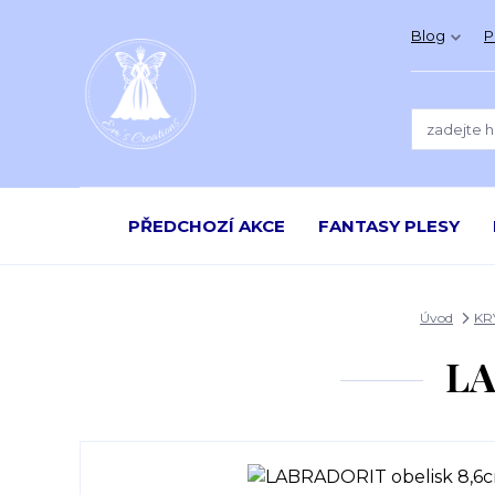
Blog
P
PŘEDCHOZÍ AKCE
FANTASY PLESY
Úvod
KR
LA