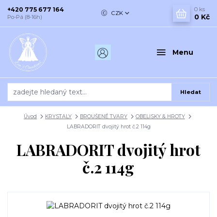
+420 775 677 164
0
ks
CZK
0 Kč
Po-Pá (8-16h)
Menu
Hledat
Úvod
KRYSTALY
BROUŠENÉ TVARY
OBELISKY & HROTY
LABRADORIT dvojitý hrot č.2 114g
LABRADORIT dvojitý hrot
č.2 114g