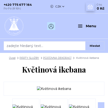
+420 775 677 164
0
ks
CZK
0 Kč
Po-Pá (8-16h)
Menu
Hledat
Úvod
PÁRTY SLUŽBY
PŮJČOVNA DEKORACÍ
Květinová ikebana
Květinová ikebana