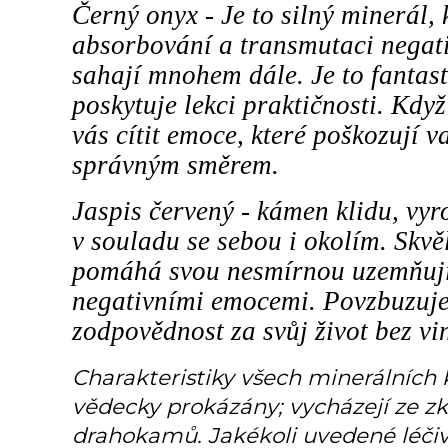
Černý onyx - Je to silný minerál, k
absorbování a transmutaci negati
sahají mnohem dále. Je to fantast
poskytuje lekci praktičnosti. Když
vás cítit emoce, které poškozují v
správným směrem.
Jaspis červený - kámen klidu, vy
v souladu se sebou i okolím. Skv
pomáhá svou nesmírnou uzemňující
negativními emocemi. Povzbuzuje 
zodpovědnost za svůj život bez vin
Charakteristiky všech minerálních
vědecky prokázány; vycházejí ze zk
drahokamů. Jakékoli uvedené léčiv