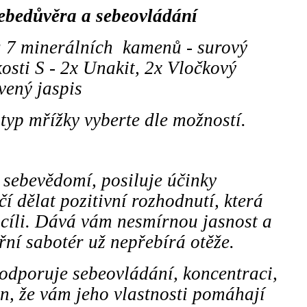
Sebedůvěra a sebeovládání
 7 minerálních kamenů - surový
kosti S - 2x Unakit, 2x Vločkový
vený jaspis
typ mřížky vyberte dle možností.
e sebevědomí, posiluje účinky
 dělat pozitivní rozhodnutí, která
 cíli. Dává vám nesmírnou jasnost a
třní sabotér už nepřebírá otěže.
odporuje sebeovládání, koncentraci,
n, že vám jeho vlastnosti pomáhají