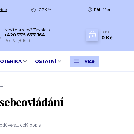
Více
CZK
Přihlášení
Nevíte si rady? Zavolejte.
0
ks
+420 775 677 164
0 Kč
Po-Pá (8-16h)
SOTERIKA
OSTATNÍ
Více
ání
ebeovládání
edůvěra...
celý popis