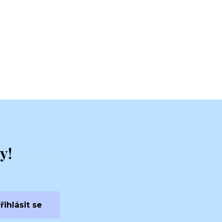
y!
řihlásit se