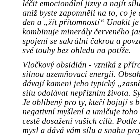
léčit emocionální jizvy a najít s
aniž byste zapomněli na to, co je
den a „žít přítomností“ Unakit je
kombinuje minerály červeného jas
spojení se sakrální čakrou a povz
své touhy bez ohledu na potíže.
Vločkový obsidián - vzniká z pří
silnou uzemňovací energii. Obsahu
dávají kameni jeho typický „zas
sílu odolávat nepřízním života. S
Je oblíbený pro ty, kteří bojují 
negativní myšlení a umlčuje toho v
cestě dosažení vašich cílů. Podle
mysl a dává vám sílu a snahu proj