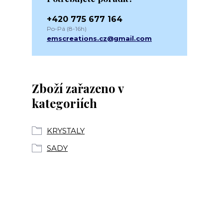
+420 775 677 164
Po-Pá (8-16h)
emscreations.cz@gmail.com
Zboží zařazeno v
kategoriích
KRYSTALY
SADY