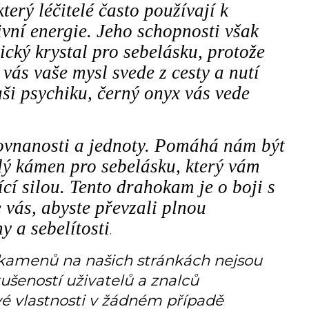
terý léčitelé často používají k
vní energie. Jeho schopnosti však
ický krystal pro sebelásku, protože
 vás vaše mysl svede z cesty a nutí
aši psychiku, černý onyx vás vede
rovnanosti a jednoty. Pomáhá nám být
ělý kámen pro sebelásku, který vám
 silou. Tento drahokam je o boji s
vás, abyste převzali plnou
y a sebelítosti
.
 kamenů na našich stránkách nejsou
ušeností uživatelů a znalců
é vlastnosti v žádném případě