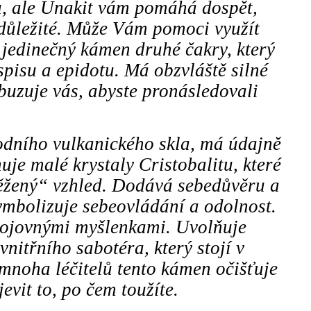
ílu, ale Unakit vám pomáhá dospět,
 důležité. Může Vám pomoci využít
 jedinečný kámen druhé čakry, který
pisu a epidotu. Má obzvláště silné
buzuje vás, abyste pronásledovali
rodního vulkanického skla, má údajně
je malé krystaly Cristobalitu, které
něžený“ vzhled. Dodává sebedůvěru a
ymbolizuje sebeovládání a odolnost.
s bojovnými myšlenkami. Uvolňuje
nitřního sabotéra, který stojí v
 mnoha léčitelů tento kámen očišťuje
evit to, po čem toužíte.