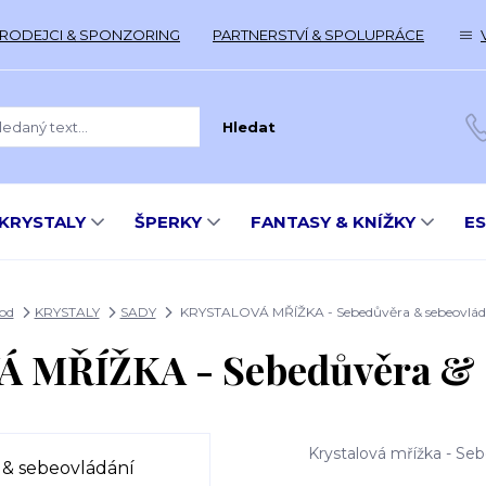
RODEJCI & SPONZORING
PARTNERSTVÍ & SPOLUPRÁCE
Hledat
KRYSTALY
ŠPERKY
FANTASY & KNÍŽKY
E
od
KRYSTALY
SADY
KRYSTALOVÁ MŘÍŽKA - Sebedůvěra & sebeovlád
 MŘÍŽKA - Sebedůvěra & s
Krystalová mřížka - Seb