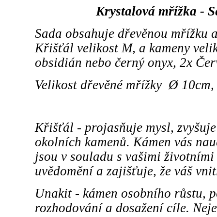
Krystalová mřížka - 
Sada obsahuje dřevěnou mřížku a
Křišťál velikost M, a kameny veli
obsidián nebo černý onyx, 2x Čer
Velikost dřevěné mřížky Ø 10cm, 
Křišťál - projasňuje mysl, zvyšuj
okolních kamenů. Kámen vás naučí
jsou v souladu s vašimi životními
uvědomění a zajišťuje, že váš vni
Unakit - kámen osobního růstu, p
rozhodování a dosažení cíle. Neje