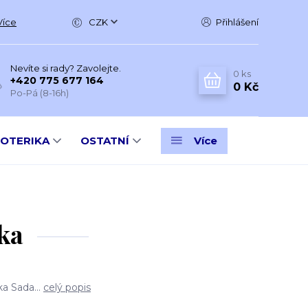
Více
CZK
Přihlášení
Nevíte si rady? Zavolejte.
0
ks
+420 775 677 164
0 Kč
Po-Pá (8-16h)
SOTERIKA
OSTATNÍ
Více
ka
ka Sada...
celý popis