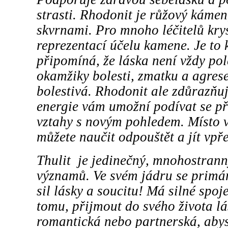
strasti. Rhodonit je růžový kámen
skvrnami. Pro mnoho léčitelů kry
reprezentací účelu kamene. Je to
připomíná, že láska není vždy pol
okamžiky bolesti, zmatku a agres
bolestivá. Rhodonit ale zdůrazňuj
energie vám umožní podívat se př
vztahy s novým pohledem. Místo v
můžete naučit odpouštět a jít vpř
Thulit je jedinečný, mnohostran
významů. Ve svém jádru se primá
sil lásky a soucitu!
Má silné spoje
tomu, přijmout do svého života l
romantická nebo partnerská, abys