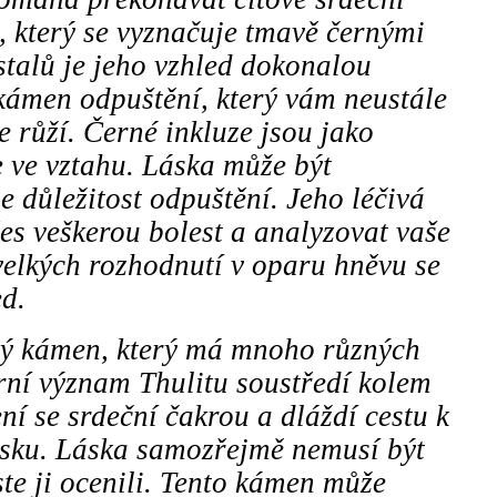
, který se vyznačuje tmavě černými
stalů je jeho vzhled dokonalou
 kámen odpuštění, který vám neustále
e růží. Černé inkluze jsou jako
e ve vztahu. Láska může být
e důležitost odpuštění. Jeho léčivá
es veškerou bolest a analyzovat vaše
elkých rozhodnutí v oparu hněvu se
ed.
ný kámen, který má mnoho různých
rní význam Thulitu soustředí kolem
ní se srdeční čakrou a dláždí cestu k
ásku. Láska samozřejmě nemusí být
te ji ocenili. Tento kámen může