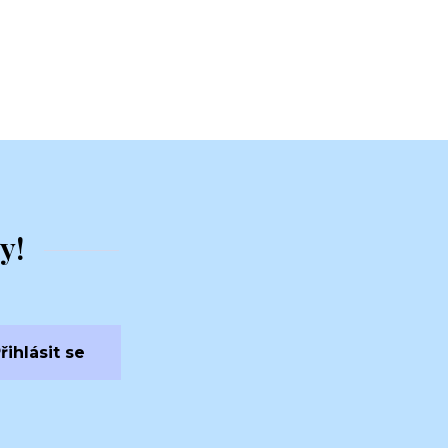
y!
řihlásit se