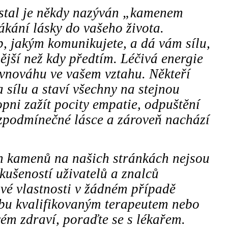
ystal je někdy nazýván „kamenem
lákání lásky do vašeho života.
, jakým komunikujete, a dá vám sílu,
nější než kdy předtím. Léčivá energie
ovnováhu ve vašem vztahu. Někteří
a sílu a staví všechny na stejnou
pni zažít pocity empatie, odpuštění
ezpodmínečné lásce a zároveň nachází
ch kamenů na našich stránkách nejsou
kušeností uživatelů a znalců
vé vlastnosti v žádném případě
čbu kvalifikovaným terapeutem nebo
ém zdraví, poraďte se s lékařem.