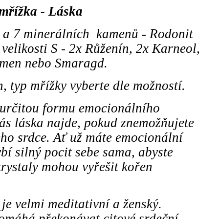
 mřížka - Láska
 a 7 minerálních kamenů - Rodonit
velikosti S - 2x Růženín, 2x Karneol,
emen nebo Smaragd.
, typ mřížky vyberte dle možností.
í určitou formu emocionálního
vás láska najde, pokud znemožňujete
eho srdce. Ať už máte emocionální
ybí silný pocit sebe sama, abyste
 krystaly mohou vyřešit kořen
je velmi meditativní a ženský.
omáhá překonávat citové srdeční