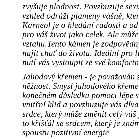
zvyšuje plodnost. Povzbuzuje sexu
vzhled odráží plameny vášně, kter
Karneol je o hledání radosti a od
pro váš život jako celek. Ale můž
vztahu.Tento kámen je zodpovědn
najít chuť do života. Ideální pro li
nutí vás vystoupit ze své komfortn
Jahodový křemen - je považován z
něžnost. Smysl jahodového křemen
konečném důsledku pomoci lépe se
vnitřní klid a povzbuzuje vás dívat
srdce, který může změnit celý váš 
to křišťál se srdcem, který je zn
spoustu pozitivní energie