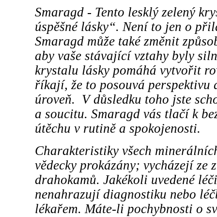
Smaragd - Tento lesklý zelený kr
úspěšné lásky“. Není to jen o při
Smaragd může také změnit způsob
aby vaše stávající vztahy byly sil
krystalu lásky pomáhá vytvořit r
říkají, že to posouvá perspektivu 
úroveň. V důsledku toho jste scho
a soucitu. Smaragd vás tlačí k b
útěchu v rutině a spokojenosti.
Charakteristiky všech minerální
vědecky prokázány; vycházejí ze z
drahokamů. Jakékoli uvedené léči
nenahrazují diagnostiku nebo lé
lékařem. Máte-li pochybnosti o sv