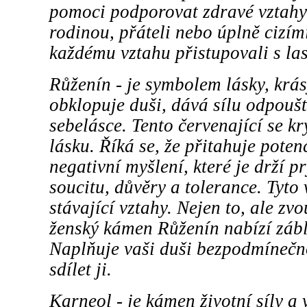
pomoci podporovat zdravé vztahy n
rodinou, přáteli nebo úplně cizím
každému vztahu přistupovali s la
Růženín - je symbolem lásky, krá
obklopuje duši, dává sílu odpouš
sebelásce. Tento červenající se kry
lásku. Říká se, že přitahuje poten
negativní myšlení, které je drží p
soucitu, důvěry a tolerance. Tyto
stávající vztahy. Nejen to, ale zv
ženský kámen Růženín nabízí zábl
Naplňuje vaši duši bezpodmínečn
sdílet ji.
Karneol - je kámen životní síly a 