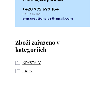
+420 775 677 164
Po-Pá (8-16h)
emscreations.cz@gmail.com
Zboží zařazeno v
kategoriích
KRYSTALY
SADY