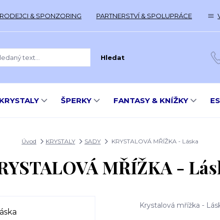
RODEJCI & SPONZORING
PARTNERSTVÍ & SPOLUPRÁCE
Hledat
KRYSTALY
ŠPERKY
FANTASY & KNÍŽKY
E
Úvod
KRYSTALY
SADY
KRYSTALOVÁ MŘÍŽKA - Láska
RYSTALOVÁ MŘÍŽKA - Lás
Krystalová mřížka - Lás