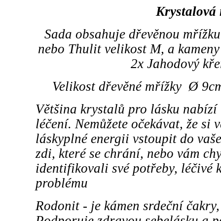
Krystalová
Sada obsahuje dřevěnou mřížku
nebo Thulit velikost M, a kameny 
2x Jahodový kř
Velikost dřevěné mřížky Ø 9cm
Většina krystalů pro lásku nabíz
léčení. Nemůžete očekávat, že si 
láskyplné energii vstoupit do vaš
zdi, které se chrání, nebo vám ch
identifikovali své potřeby, léčivé
problému
Rodonit - je kámen srdeční čakry, 
Podporuje zdravou sebelásku a p