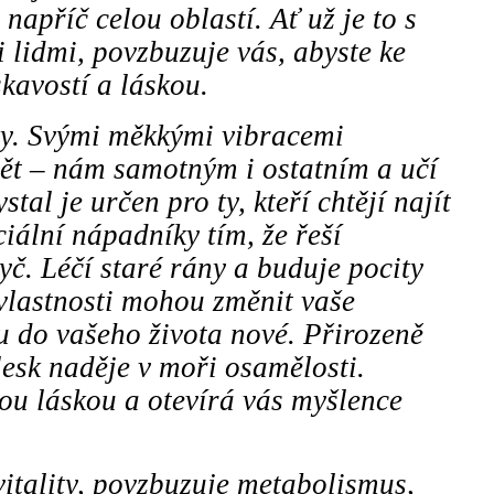
apříč celou oblastí. Ať už je to s
i lidmi, povzbuzuje vás, abyste ke
skavostí a láskou.
sy. Svými měkkými vibracemi
tět – nám samotným i ostatním a učí
stal je určen pro ty, kteří chtějí najít
ciální nápadníky tím, že řeší
ryč. Léčí staré rány a buduje pocity
 vlastnosti mohou změnit vaše
ou do vašeho života nové. Přirozeně
esk naděje v moři osamělosti.
ou láskou a otevírá vás myšlence
vitality, povzbuzuje metabolismus,