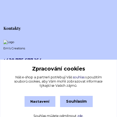
Kontakty
Em's Creations
+420 775 677 164
Po-Pá (8-16h)
Zpracování cookies
emscreations.cz@gmail.com
Náš e-shop a partneři potřebují Váš
souhlas
s použitím
souborů cookies, aby Vám mohli zobrazovat informace
týkající se Vašich zájmů.
Souhlasím
Nastavení
Souhlas můžete odmítnout
zde
.