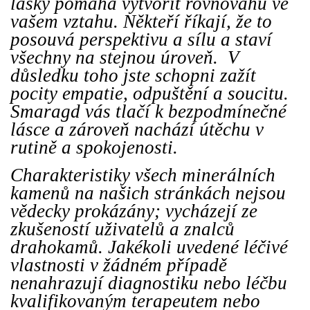
lásky pomáhá vytvořit rovnováhu ve
vašem vztahu. Někteří říkají, že to
posouvá perspektivu a sílu a staví
všechny na stejnou úroveň. V
důsledku toho jste schopni zažít
pocity empatie, odpuštění a soucitu.
Smaragd vás tlačí k bezpodmínečné
lásce a zároveň nachází útěchu v
rutině a spokojenosti.
Charakteristiky všech minerálních
kamenů na našich stránkách nejsou
vědecky prokázány; vycházejí ze
zkušeností uživatelů a znalců
drahokamů. Jakékoli uvedené léčivé
vlastnosti v žádném případě
nenahrazují diagnostiku nebo léčbu
kvalifikovaným terapeutem nebo