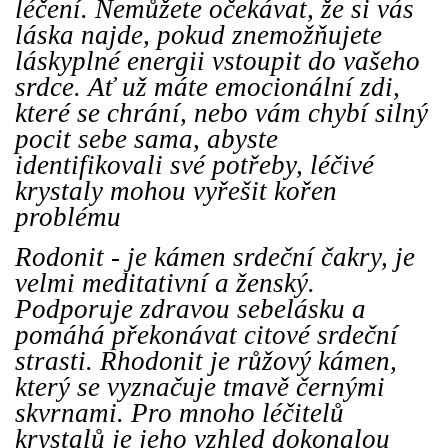
léčení. Nemůžete očekávat, že si vás
láska najde, pokud znemožňujete
láskyplné energii vstoupit do vašeho
srdce. Ať už máte emocionální zdi,
které se chrání, nebo vám chybí silný
pocit sebe sama, abyste
identifikovali své potřeby, léčivé
krystaly mohou vyřešit kořen
problému
Rodonit - je kámen srdeční čakry, je
velmi meditativní a ženský.
Podporuje zdravou sebelásku a
pomáhá překonávat citové srdeční
strasti. Rhodonit je růžový kámen,
který se vyznačuje tmavě černými
skvrnami. Pro mnoho léčitelů
krystalů je jeho vzhled dokonalou