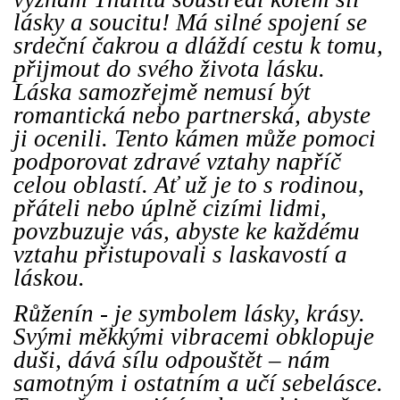
lásky a soucitu!
Má silné spojení se
srdeční čakrou a dláždí cestu k tomu,
přijmout do svého života lásku.
Láska samozřejmě nemusí být
romantická nebo partnerská, abyste
ji ocenili. Tento kámen může pomoci
podporovat zdravé vztahy napříč
celou oblastí. Ať už je to s rodinou,
přáteli nebo úplně cizími lidmi,
povzbuzuje vás, abyste ke každému
vztahu přistupovali s laskavostí a
láskou.
Růženín - je symbolem lásky, krásy.
Svými měkkými vibracemi obklopuje
duši, dává sílu odpouštět – nám
samotným i ostatním a učí sebelásce.