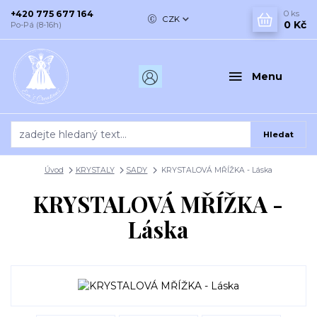
+420 775 677 164
0
ks
CZK
0 Kč
Po-Pá (8-16h)
Menu
Hledat
Úvod
KRYSTALY
SADY
KRYSTALOVÁ MŘÍŽKA - Láska
KRYSTALOVÁ MŘÍŽKA -
Láska