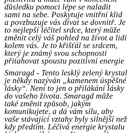
důsledku pomoci lépe se naladit
sami na sebe. Poskytuje vnitřní klid
a povzbuzuje vás dívat se dovnitř. Je
to nejlepší léčitel srdce, který může
změnit celý váš pohled na život a lidi
kolem vás. Je to křišťál se srdcem,
který je známý svou schopností
přitahovat spoustu pozitivní energie
Smaragd - Tento lesklý zelený krystal
je někdy nazýván „kamenem úspěšné
lásky“. Není to jen o přilákání lásky
do vašeho života. Smaragd může
také změnit způsob, jakým
komunikujete, a dá vám sílu, aby
vaše stávající vztahy byly silnější než
kdy předtím. Léčivá energie krystalu