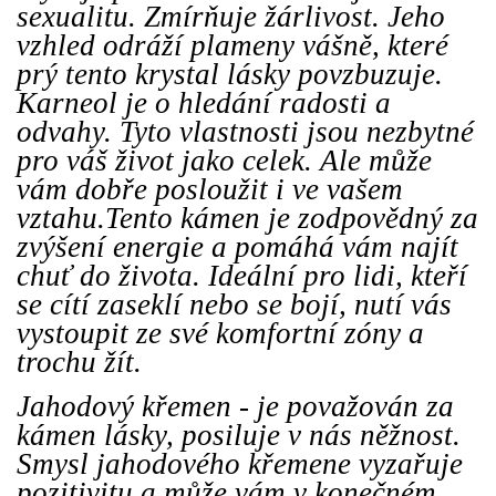
sexualitu. Zmírňuje žárlivost. Jeho
vzhled odráží plameny vášně, které
prý tento krystal lásky povzbuzuje.
Karneol je o hledání radosti a
odvahy. Tyto vlastnosti jsou nezbytné
pro váš život jako celek. Ale může
vám dobře posloužit i ve vašem
vztahu.Tento kámen je zodpovědný za
zvýšení energie a pomáhá vám najít
chuť do života. Ideální pro lidi, kteří
se cítí zaseklí nebo se bojí, nutí vás
vystoupit ze své komfortní zóny a
trochu žít.
Jahodový křemen - je považován za
kámen lásky, posiluje v nás něžnost.
Smysl jahodového křemene vyzařuje
pozitivitu a může vám v konečném