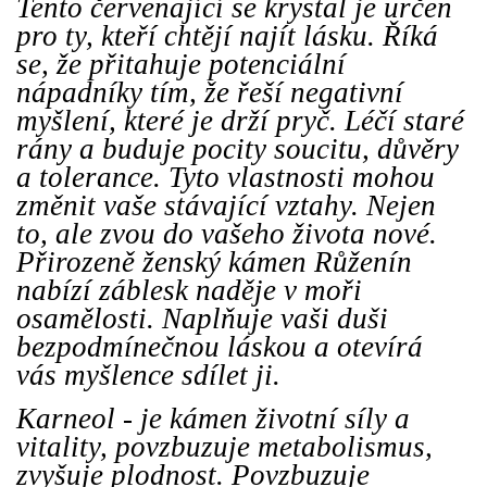
Tento červenající se krystal je určen
pro ty, kteří chtějí najít lásku. Říká
se, že přitahuje potenciální
nápadníky tím, že řeší negativní
myšlení, které je drží pryč. Léčí staré
rány a buduje pocity soucitu, důvěry
a tolerance. Tyto vlastnosti mohou
změnit vaše stávající vztahy. Nejen
to, ale zvou do vašeho života nové.
Přirozeně ženský kámen Růženín
nabízí záblesk naděje v moři
osamělosti. Naplňuje vaši duši
bezpodmínečnou láskou a otevírá
vás myšlence sdílet ji.
Karneol - je kámen životní síly a
vitality, povzbuzuje metabolismus,
zvyšuje plodnost. Povzbuzuje