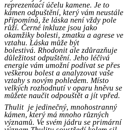
reprezentací účelu kamene. Je to
kámen odpuštění, který vám neustále
připomíná, že láska není vždy pole
růží. Černé inkluze jsou jako
okamžiky bolesti, zmatku a agrese ve
vztahu. Láska může být
bolestivá. Rhodonit ale zdůrazňuje
důležitost odpuštění. Jeho léčivá
energie vám umožní podívat se přes
veškerou bolest a analyzovat vaše
vztahy s novým pohledem. Místo
velkých rozhodnutí v oparu hněvu se
můžete naučit odpouštět a jít vpřed.
Thulit je jedinečný, mnohostranný
kámen, který má mnoho různých
významů. Ve svém jádru se primární
význam Thulitu soustředí kolem sil