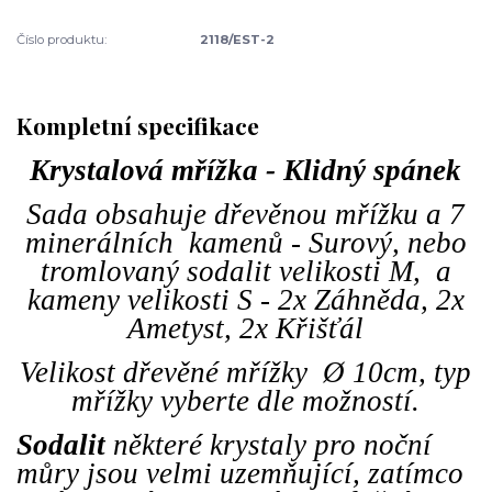
Číslo produktu:
2118/EST-2
Kompletní specifikace
Krystalová mřížka - Klidný spánek
Sada obsahuje dřevěnou mřížku a 7
minerálních kamenů - Surový, nebo
tromlovaný sodalit velikosti M, a
kameny velikosti S - 2x Záhněda, 2x
Ametyst, 2x Křišťál
Velikost dřevěné mřížky Ø 10cm, typ
mřížky vyberte dle možností.
Sodalit
n
ěkteré krystaly pro noční
můry jsou velmi uzemňující, zatímco