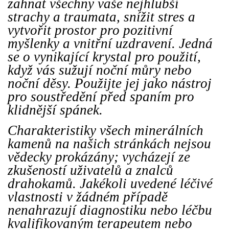
zahnat všechny vaše nejhlubší
strachy a traumata, snížit stres a
vytvořit prostor pro pozitivní
myšlenky a vnitřní uzdravení. Jedná
se o vynikající krystal pro použití,
když vás sužují noční můry nebo
noční děsy. Použijte jej jako nástroj
pro soustředění před spaním pro
klidnější spánek.
Charakteristiky všech minerálních
kamenů na našich stránkách nejsou
vědecky prokázány; vycházejí ze
zkušeností uživatelů a znalců
drahokamů. Jakékoli uvedené léčivé
vlastnosti v žádném případě
nenahrazují diagnostiku nebo léčbu
kvalifikovaným terapeutem nebo