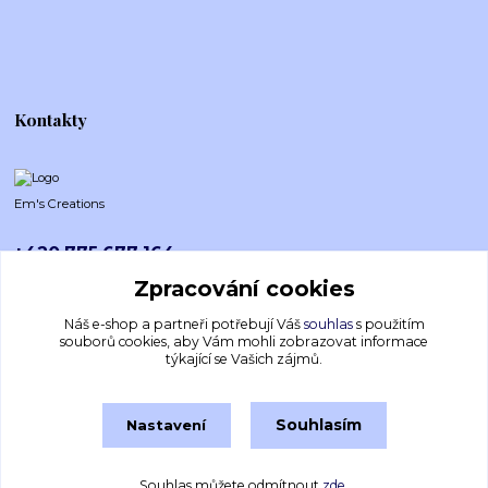
Kontakty
Em's Creations
+420 775 677 164
Po-Pá (8-16h)
Zpracování cookies
emscreations.cz@gmail.com
Náš e-shop a partneři potřebují Váš
souhlas
s použitím
souborů cookies, aby Vám mohli zobrazovat informace
týkající se Vašich zájmů.
Souhlasím
Nastavení
Souhlas můžete odmítnout
zde
.