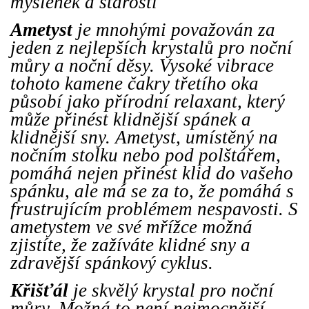
myšlenek a starostí
Ametyst
je mnohými považován za
jeden z nejlepších krystalů pro noční
můry a noční děsy. Vysoké vibrace
tohoto kamene čakry třetího oka
působí jako přírodní relaxant, který
může přinést klidnější spánek a
klidnější sny. Ametyst, umístěný na
nočním stolku nebo pod polštářem,
pomáhá nejen přinést klid do vašeho
spánku, ale má se za to, že pomáhá s
frustrujícím problémem nespavosti. S
ametystem ve své mřížce možná
zjistíte, že zažíváte klidné sny a
zdravější spánkový cyklus.
Křišťál
je skvělý krystal pro noční
můry. Možná to není nejmocnější