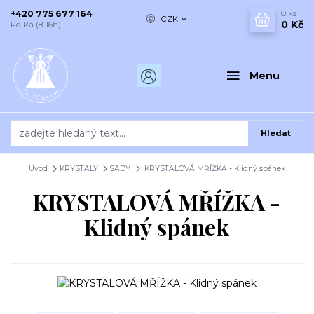
+420 775 677 164
0
ks
CZK
0 Kč
Po-Pá (8-16h)
Menu
Hledat
Úvod
KRYSTALY
SADY
KRYSTALOVÁ MŘÍŽKA - Klidný spánek
KRYSTALOVÁ MŘÍŽKA -
Klidný spánek