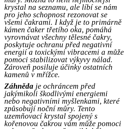
krystal na seznamu, ale líbí se nám
pro jeho schopnost rezonovat se
všemi čakrami. I když je to primárně
kámen čaker třetího oka, pomáhá
vyrovnávat všechny tělesné čakry,
poskytuje ochranu před negativní
energií a toxickými vibracemi a může
pomoci stabilizovat výkyvy nálad.
Zároveň posiluje účinky ostatních
kamenů v mřížce.
Záhněda
je ochráncem před
jakýmikoli škodlivými energiemi
nebo negativními myšlenkami, které
způsobují noční můry. Tento
uzemňovací krystal spojený s
kořenovou čakrou vám může pomoci