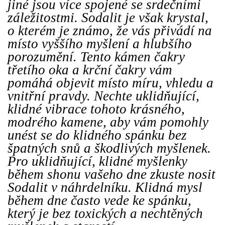
jiné jsou více spojené se srdečními
záležitostmi. Sodalit je však krystal,
o kterém je známo, že vás přivádí na
místo vyššího myšlení a hlubšího
porozumění. Tento kámen čakry
třetího oka a krční čakry vám
pomáhá objevit místo míru, vhledu a
vnitřní pravdy. Nechte uklidňující,
klidné vibrace tohoto krásného, ​​
modrého kamene, aby vám pomohly
unést se do klidného spánku bez
špatných snů a škodlivých myšlenek.
Pro uklidňující, klidné myšlenky
během shonu vašeho dne zkuste nosit
Sodalit v náhrdelníku. Klidná mysl
během dne často vede ke spánku,
který je bez toxických a nechtěných