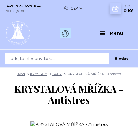
+420 775 677 164
0
ks
CZK
0 Kč
Po-Pá (8-16h)
Menu
Hledat
Úvod
KRYSTALY
SADY
KRYSTALOVÁ MŘÍŽKA - Antistres
KRYSTALOVÁ MŘÍŽKA -
Antistres