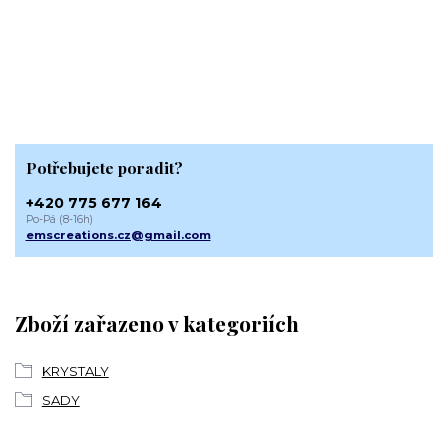
Potřebujete poradit?
+420 775 677 164
Po-Pá (8-16h)
emscreations.cz@gmail.com
Zboží zařazeno v kategoriích
KRYSTALY
SADY