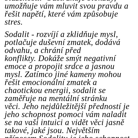
umožňuje vám mluvit svou pravdu a
řešit napětí, které vám způsobuje
stres.
Sodalit - rozvíjí a zklidňuje mysl,
potlačuje duševní zmatek, dodává
odvahu, a chrání před
konflikty. Dokáže smýt negativní
emoce a propojit srdce a jasnou
mysl. Zatímco jiné kameny mohou
řešit emocionální zmatek a
chaotickou energii, sodalit se
zaměřuje na mentální stránku
věci. Jeho nejdůležitější předností je
jeho schopnost pomoci vám naladit
se na vaši intuici a vidět věci jasně
takové, jaké jsou. Největším