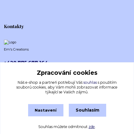
Kontakty
Em's Creations
+420 775 677 164
Po-Pá (8-16h)
Zpracování cookies
emscreations.cz@gmail.com
Náš e-shop a partneři potřebují Váš
souhlas
s použitím
souborů cookies, aby Vám mohli zobrazovat informace
týkající se Vašich zájmů.
Souhlasím
Nastavení
Souhlas můžete odmítnout
zde
.
Vytvořeno na
Eshop-rychle.cz