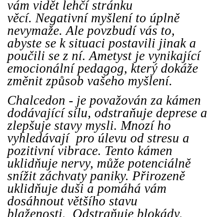
vám vidět lehčí stránku
věcí. Negativní myšlení to úplně
nevymaže. Ale povzbudí vás to,
abyste se k situaci postavili jinak a
poučili se z ní. Ametyst je vynikající
emocionální pedagog, který dokáže
změnit způsob vašeho myšlení.
Chalcedon - je považován za kámen
dodávající sílu, odstraňuje deprese a
zlepšuje stavy mysli. Mnozí ho
vyhledávají pro úlevu od stresu a
pozitivní vibrace. Tento kámen
uklidňuje nervy, může potenciálně
snížit záchvaty paniky. Přirozeně
uklidňuje duši a pomáhá vám
dosáhnout většího stavu
blaženosti. Odstraňuje blokády,