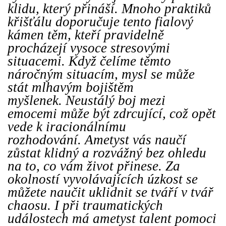
klidu, který přináší.
Mnoho praktiků
křišťálu doporučuje tento fialový
kámen těm, kteří pravidelně
procházejí vysoce stresovými
situacemi. Když čelíme těmto
náročným situacím, mysl se může
stát mlhavým bojištěm
myšlenek. Neustálý boj mezi
emocemi může být zdrcující, což opět
vede k iracionálnímu
rozhodování. Ametyst vás naučí
zůstat klidný a rozvážný bez ohledu
na to, co vám život přinese. Za
okolností vyvolávajících úzkost se
můžete naučit uklidnit se tváří v tvář
chaosu. I při traumatických
událostech má ametyst talent pomoci