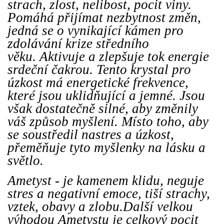
strach, zlost, nelibost, pocit viny.
Pomáhá přijímat nezbytnost změn,
jedná se o vynikající kámen pro
zdolávání krize středního
věku. Aktivuje a zlepšuje tok energie
srdeční čakrou. Tento krystal pro
úzkost má energetické frekvence,
které jsou uklidňující a jemné. Jsou
však dostatečně silné, aby změnily
váš způsob myšlení. Místo toho, aby
se soustředil nastres a úzkost,
přeměňuje tyto myšlenky na lásku a
světlo.
Ametyst - je kamenem klidu, neguje
stres a negativní emoce, tiší strachy,
vztek, obavy a zlobu.Další velkou
výhodou Ametystu je celkový pocit