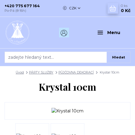
+420 775 677 164
0
ks
CZK
0 Kč
Po-Pá (8-16h)
Menu
Hledat
Úvod
PÁRTY SLUŽBY
PŮJČOVNA DEKORACÍ
Krystal 10cm
Krystal 10cm