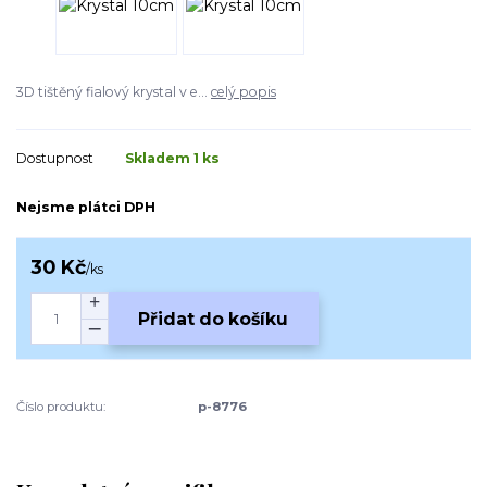
3D tištěný fialový krystal v e...
celý popis
Dostupnost
Skladem 1 ks
Nejsme plátci DPH
30 Kč
/
ks
Přidat do košíku
Číslo produktu:
p-8776