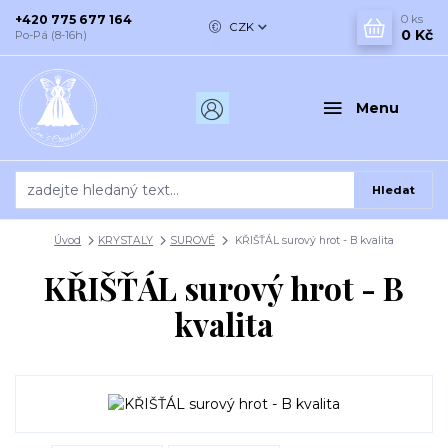
+420 775 677 164
0
ks
CZK
0 Kč
Po-Pá (8-16h)
Menu
Hledat
Úvod
KRYSTALY
SUROVÉ
KŘIŠŤÁL surový hrot - B kvalita
KŘIŠŤÁL surový hrot - B
kvalita