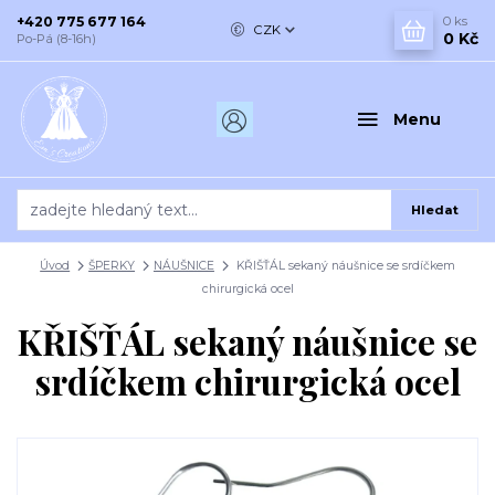
+420 775 677 164
0
ks
CZK
0 Kč
Po-Pá (8-16h)
Menu
Hledat
Úvod
ŠPERKY
NÁUŠNICE
KŘIŠŤÁL sekaný náušnice se srdíčkem
chirurgická ocel
KŘIŠŤÁL sekaný náušnice se
srdíčkem chirurgická ocel