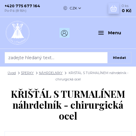
+420 775 677 164
0
ks
CZK
0 Kč
Po-Pá (8-16h)
Menu
Hledat
Úvod
ŠPERKY
NÁHRDELNÍKY
KŘIŠŤÁL S TURMALÍNEM náhrdelník -
chirurgická ocel
KŘIŠŤÁL S TURMALÍNEM
náhrdelník - chirurgická
ocel