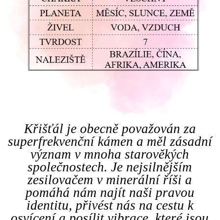
Křišťál je obecně považován za
superfrekvenční kámen a měl zásadní
význam v mnoha starověkých
společnostech. Je nejsilnějším
zesilovačem v minerální říši a
pomáhá nám najít naši pravou
identitu, přivést nás na cestu k
osvícení a posílit vibrace, které jsou