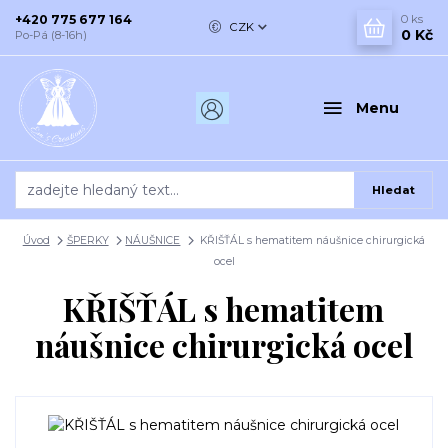
+420 775 677 164
0
ks
CZK
0 Kč
Po-Pá (8-16h)
Menu
Hledat
Úvod
ŠPERKY
NÁUŠNICE
KŘIŠŤÁL s hematitem náušnice chirurgická
ocel
KŘIŠŤÁL s hematitem
náušnice chirurgická ocel