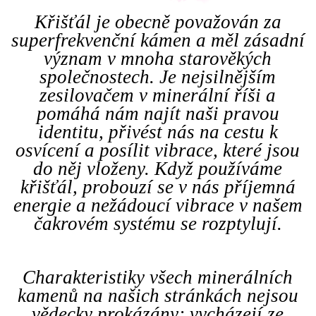
Křišťál je obecně považován za
superfrekvenční kámen a měl zásadní
význam v mnoha starověkých
společnostech. Je nejsilnějším
zesilovačem v minerální říši a
pomáhá nám najít naši pravou
identitu, přivést nás na cestu k
osvícení a posílit vibrace, které jsou
do něj vloženy. Když používáme
křišťál, probouzí se v nás příjemná
energie a nežádoucí vibrace v našem
čakrovém systému se rozptylují.
Charakteristiky všech minerálních
kamenů na našich stránkách nejsou
vědecky prokázány; vycházejí ze