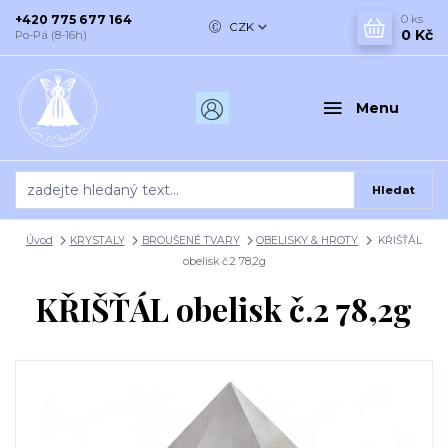
+420 775 677 164
0
ks
CZK
0 Kč
Po-Pá (8-16h)
Menu
Hledat
Úvod
KRYSTALY
BROUŠENÉ TVARY
OBELISKY & HROTY
KŘIŠŤÁL
obelisk č.2 78,2g
KŘIŠŤÁL obelisk č.2 78,2g