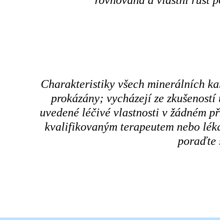
rovnováha a vlastní růst 
Charakteristiky všech minerálních k
prokázány; vycházejí ze zkušeností
uvedené léčivé vlastnosti v žádném p
kvalifikovaným terapeutem nebo léka
poraďte 