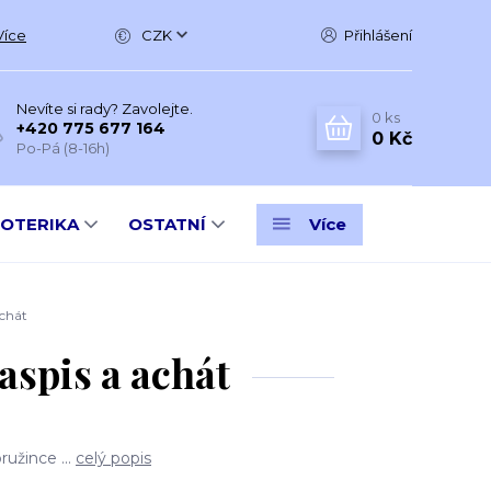
Více
CZK
Přihlášení
Nevíte si rady? Zavolejte.
0
ks
+420 775 677 164
0 Kč
Po-Pá (8-16h)
SOTERIKA
OSTATNÍ
Více
chát
spis a achát
užince ...
celý popis