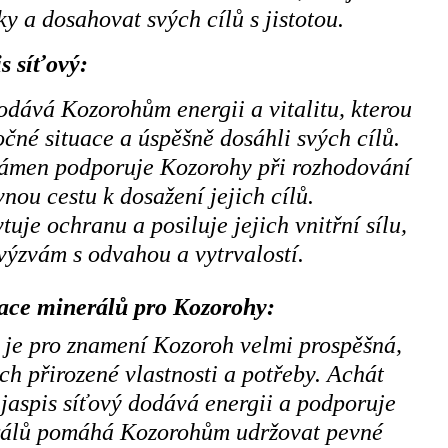
 a dosahovat svých cílů s jistotou.
s síťový:
odává Kozorohům energii a vitalitu, kterou
očné situace a úspěšně dosáhli svých cílů.
ámen podporuje Kozorohy při rozhodování
nou cestu k dosažení jejich cílů.
tuje ochranu a posiluje jejich vnitřní sílu,
výzvám s odvahou a vytrvalostí.
ace minerálů pro Kozorohy:
 je pro znamení Kozoroh velmi prospěšná,
ch přirozené vlastnosti a potřeby. Achát
 jaspis síťový dodává energii a podporuje
rálů pomáhá Kozorohům udržovat pevné