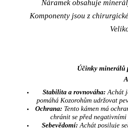
Náramek obsahuje minerály
Komponenty jsou z chirurgické
Velik
Účinky minerálů 
A
Stabilita a rovnováha:
Achát j
pomáhá Kozorohům udržovat pevn
Ochrana:
Tento kámen má ochran
chránit se před negativními 
Sebevědomí:
Achát posiluje se