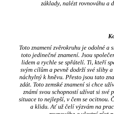
základy, nalézt rovnováhu a 
K
Toto znamení zvěrokruhu je odolné a si
toto jedinečné znamení. Jsou společenš
lidem a rychle se spřátelí. Ti, kteří 
svým cílům a pevně dodrží své sliby a
náchylný k hněvu. Přesto jsou tato zn
zdát. Toto zemské znamení si chce užív
známí svou schopností užívat si své pr
situace to nejlepší, v čem se ocitnou. 
a klidu. Ať už čelí výzvám na praco