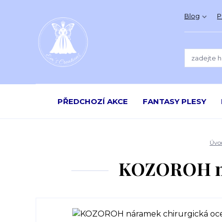
Blog
P
PŘEDCHOZÍ AKCE
FANTASY PLESY
Úvo
KOZOROH nár