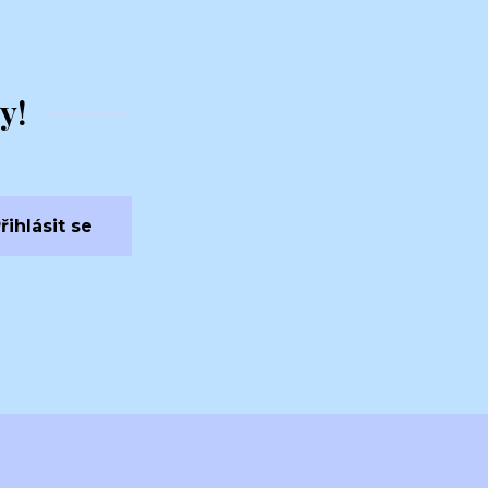
y!
řihlásit se