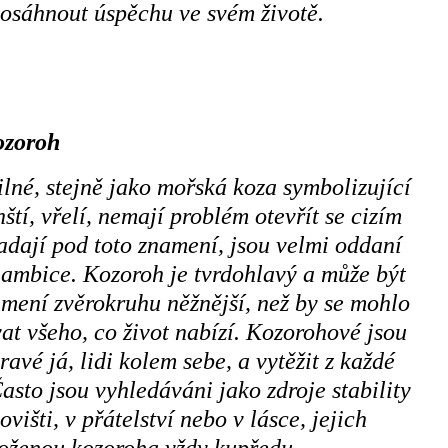
dosáhnout úspěchu ve svém životě.
ozoroh
lné, stejně jako mořská koza symbolizující
tí, vřelí, nemají problém otevřít se cizím
spadají pod toto znamení, jsou velmi oddaní
 ambice. Kozoroh je tvrdohlavý a může být
amení zvěrokruhu něžnější, než by se mohlo
at všeho, co život nabízí. Kozorohové jsou
avé já, lidi kolem sebe, a vytěžit z každé
Často jsou vyhledáváni jako zdroje stability
višti, v přátelství nebo v lásce, jejich