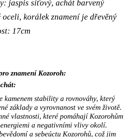
: jaspis síťový, achát barvený
 oceli, korálek znamení je dřevěný
ost: 17cm
pro znamení Kozoroh:
chát:
e kamenem stability a rovnováhy, který
é základy a vyrovnanost ve svém životě.
né vlastnosti, které pomáhají Kozorohům
energiemi a negativními vlivy okolí.
bevědomí a sebeúctu Kozorohů, což jim