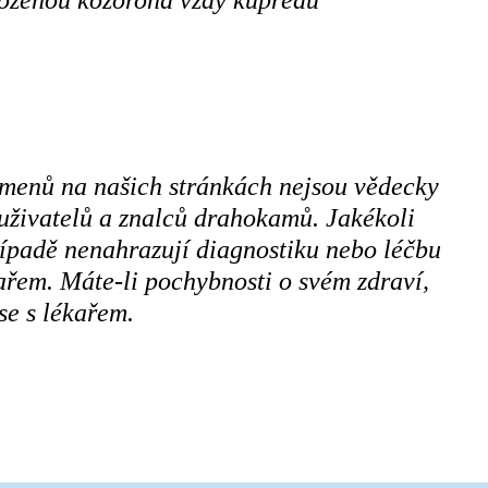
poženou kozoroha vždy kupředu
amenů na našich stránkách nejsou vědecky
 uživatelů a znalců drahokamů. Jakékoli
řípadě nenahrazují diagnostiku nebo léčbu
řem. Máte-li pochybnosti o svém zdraví,
se s lékařem.