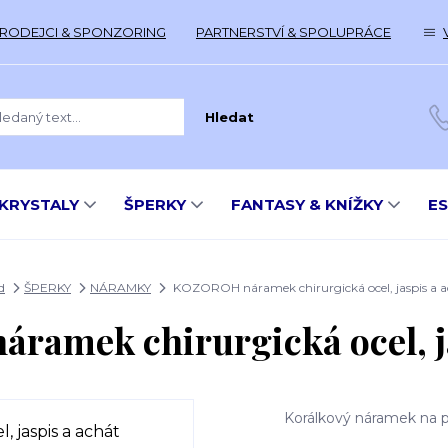
RODEJCI & SPONZORING
PARTNERSTVÍ & SPOLUPRÁCE
Hledat
KRYSTALY
ŠPERKY
FANTASY & KNÍŽKY
E
d
ŠPERKY
NÁRAMKY
KOZOROH náramek chirurgická ocel, jaspis a a
amek chirurgická ocel, ja
Korálkový náramek na pr