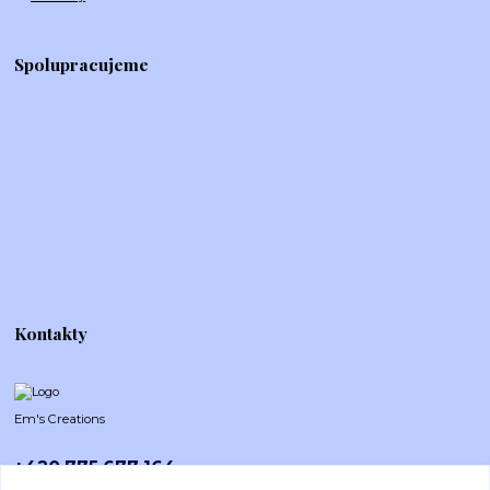
Spolupracujeme
Kontakty
Em's Creations
+420 775 677 164
Po-Pá (8-16h)