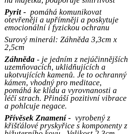
Pyrit -
pomáhá komunikovat
otevřeněji a upřímněji a poskytuje
emocionální i fyzickou ochranu
Surový minerál: Záhněda 3,3cm x
2,5cm
Záhněda
- je jedním z nejúčinnějších
uzemňovacích, uklidňujících a
ukotvujících kamenů. Je to ochranný
kámen, vhodný pro meditace,
pomáhá ke klidu a vyrovnanosti a
léčí strach. Přináší pozitivní vibrace
a pohlcuje negace.
Přívěsek Znamení -
vyrobený z
křišťálové pryskyřice s komponenty z
bižuterního kovu. Velikost 2,3cm