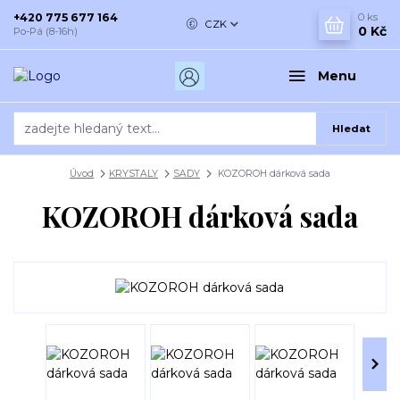
+420 775 677 164
0
ks
CZK
0 Kč
Po-Pá (8-16h)
Menu
Hledat
Úvod
KRYSTALY
SADY
KOZOROH dárková sada
KOZOROH dárková sada