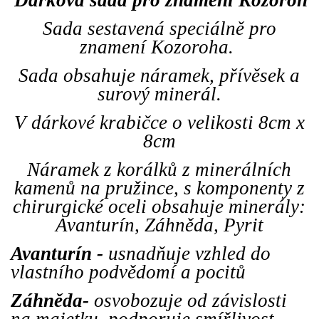
Sada sestavená speciálně pro
znamení Kozoroha.
Sada obsahuje náramek, přívěsek a
surový minerál.
V dárkové krabičce o velikosti 8cm x
8cm
Náramek z korálků z minerálních
kamenů na pružince, s komponenty z
chirurgické oceli obsahuje minerály:
Avanturín, Záhněda, Pyrit
Avanturín -
usnadňuje vzhled do
vlastního podvědomí a pocitů
Záhněda-
osvobozuje od závislosti
na majetku, podporuje smířlivost