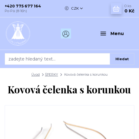
+420 775 677 164
0
ks
CZK
0 Kč
Po-Pá (8-16h)
Menu
Hledat
Úvod
ŠPERKY
Kovová čelenka s korunkou
Kovová čelenka s korunkou