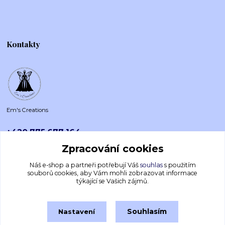
Kontakty
Em's Creations
+420 775 677 164
Po-Pá (8-16h)
Zpracování cookies
emscreations.cz@gmail.com
Náš e-shop a partneři potřebují Váš
souhlas
s použitím
souborů cookies, aby Vám mohli zobrazovat informace
týkající se Vašich zájmů.
Souhlasím
Nastavení