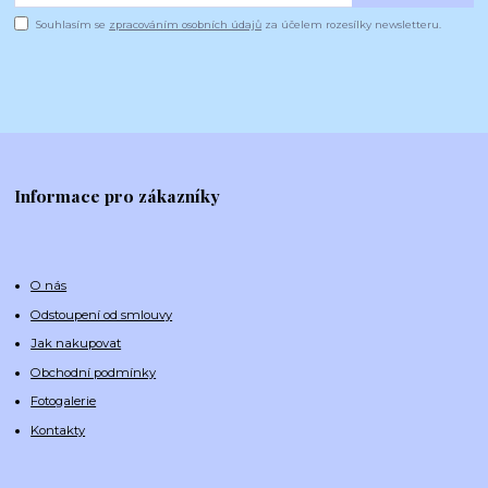
Souhlasím se
zpracováním osobních údajů
za účelem rozesílky newsletteru.
Informace pro zákazníky
O nás
Odstoupení od smlouvy
Jak nakupovat
Obchodní podmínky
Fotogalerie
Kontakty