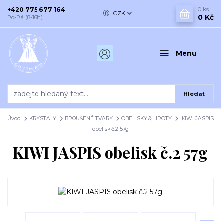
+420 775 677 164
0
ks
CZK
0 Kč
Po-Pá (8-16h)
Menu
Hledat
Úvod
KRYSTALY
BROUŠENÉ TVARY
OBELISKY & HROTY
KIWI JASPIS
obelisk č.2 57g
KIWI JASPIS obelisk č.2 57g