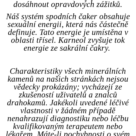
dosáhnout opravdových zážitků.
Náš systém spodních čaker obsahuje
sexuální energii, která nás částečně
definuje. Tato energie je umístěna v
oblasti třísel. Karneol zvyšuje tok
energie ze sakrální čakry.
Charakteristiky všech minerálních
kamenů na našich stránkách nejsou
vědecky prokázány; vycházejí ze
zkušeností uživatelů a znalců
drahokamů. Jakékoli uvedené léčivé
vlastnosti v žádném případě
nenahrazují diagnostiku nebo léčbu
kvalifikovaným terapeutem nebo
lékařem. Máte-li pochybnosti o svém