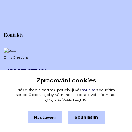
Kontakty
Em's Creations
+420 775 677 164
Po-Pá (8-16h)
Zpracování cookies
emscreations.cz@gmail.com
Náš e-shop a partneři potřebují Váš
souhlas
s použitím
souborů cookies, aby Vám mohli zobrazovat informace
týkající se Vašich zájmů.
Souhlasím
Nastavení