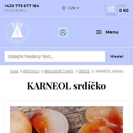
+420 775 677 164
0
ks
CZK
0 Kč
Po-Pá (8-16h)
Menu
Hledat
Úvod
KRYSTALY
BROUŠENÉ TVARY
SRDCE
KARNEOL srdíčko
KARNEOL srdíčko