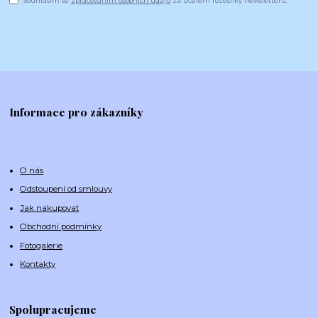
Souhlasím se
zpracováním osobních údajů
za účelem rozesílky newsletteru.
Informace pro zákazníky
O nás
Odstoupení od smlouvy
Jak nakupovat
Obchodní podmínky
Fotogalerie
Kontakty
Spolupracujeme