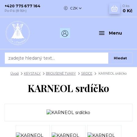
+420 775 677 164
0
ks
CZK
0 Kč
Po-Pá (8-16h)
Menu
Hledat
Úvod
KRYSTALY
BROUŠENÉ TVARY
SRDCE
KARNEOL srdíčko
KARNEOL srdíčko