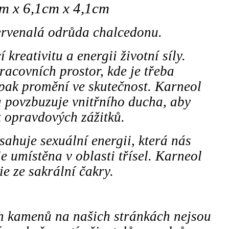
cm x 6,1cm x 4,1cm
ervenalá odrůda chalcedonu.
kreativitu a energii životní síly.
racovních prostor, kde je třeba
 pak promění ve skutečnost. Karneol
a povzbuzuje vnitřního ducha, aby
 opravdových zážitků.
ahuje sexuální energii, která nás
je umístěna v oblasti třísel. Karneol
ie ze sakrální čakry.
ch kamenů na našich stránkách nejsou