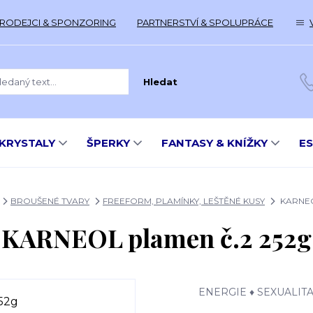
RODEJCI & SPONZORING
PARTNERSTVÍ & SPOLUPRÁCE
Hledat
KRYSTALY
ŠPERKY
FANTASY & KNÍŽKY
E
BROUŠENÉ TVARY
FREEFORM, PLAMÍNKY, LEŠTĚNÉ KUSY
KARNEOL
KARNEOL plamen č.2 252g
ENERGIE ♦ SEXUALITA