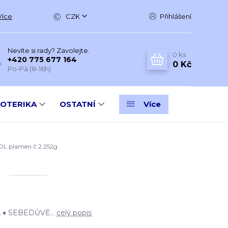
Více
CZK
Přihlášení
Nevíte si rady? Zavolejte.
0
ks
+420 775 677 164
0 Kč
Po-Pá (8-16h)
SOTERIKA
OSTATNÍ
Více
 plamen č.2 252g
 ♦ SEBEDŮVĚ...
celý popis