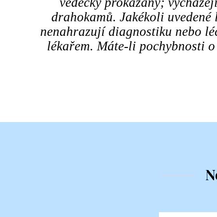
vědecky prokázány; vycházejí
drahokamů. Jakékoli uvedené l
nenahrazují diagnostiku nebo l
lékařem. Máte-li pochybnosti o
N