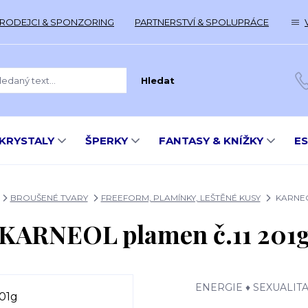
RODEJCI & SPONZORING
PARTNERSTVÍ & SPOLUPRÁCE
Hledat
KRYSTALY
ŠPERKY
FANTASY & KNÍŽKY
E
BROUŠENÉ TVARY
FREEFORM, PLAMÍNKY, LEŠTĚNÉ KUSY
KARNEOL
KARNEOL plamen č.11 201
ENERGIE ♦ SEXUALITA