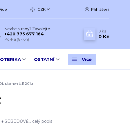
Více
CZK
Přihlášení
Nevíte si rady? Zavolejte.
0
ks
+420 775 677 164
0 Kč
Po-Pá (8-16h)
SOTERIKA
OSTATNÍ
Více
 plamen č.11 201g
g
 ♦ SEBEDŮVĚ...
celý popis