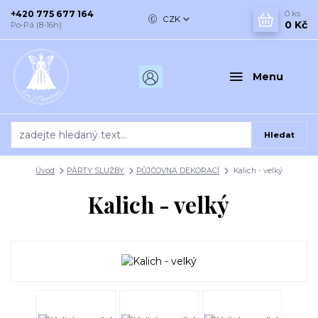
+420 775 677 164
0
ks
CZK
0 Kč
Po-Pá (8-16h)
Menu
Hledat
Úvod
PÁRTY SLUŽBY
PŮJČOVNA DEKORACÍ
Kalich - velký
Kalich - velký