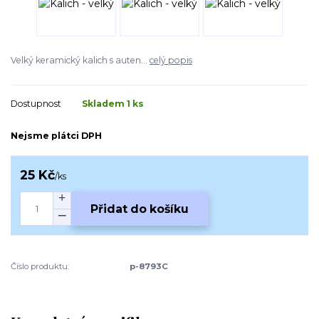
Velký keramický kalich s auten...
celý popis
Dostupnost
Skladem 1 ks
Nejsme plátci DPH
25 Kč
/
ks
Přidat do košíku
Číslo produktu:
p-8793C