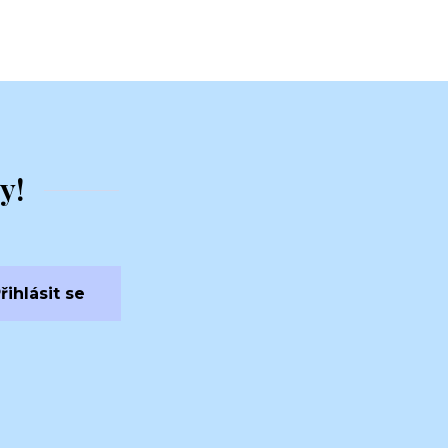
y!
řihlásit se