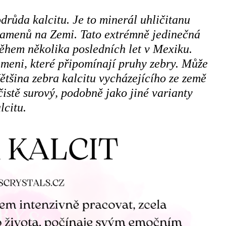
drůda kalcitu. Je to minerál uhličitanu
kamenů na Zemi. Tato extrémně jedinečná
ěhem několika posledních let v Mexiku.
meni, které připomínají pruhy zebry. Může
tšina zebra kalcitu vycházejícího ze země
čistě surový, podobně jako jiné varianty
lcitu.