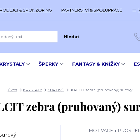
RODEJCI & SPONZORING
PARTNERSTVÍ & SPOLUPRÁCE
Hledat
KRYSTALY
ŠPERKY
FANTASY & KNÍŽKY
E
Úvod
KRYSTALY
SUROVÉ
KALCIT zebra (pruhovaný) surový
CIT zebra (pruhovaný) su
MOTIVACE ♦ PROSPER