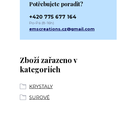
Potřebujete poradit?
+420 775 677 164
Po-Pá (8-16h)
emscreations.cz@gmail.com
Zboží zařazeno v
kategoriích
KRYSTALY
SUROVÉ