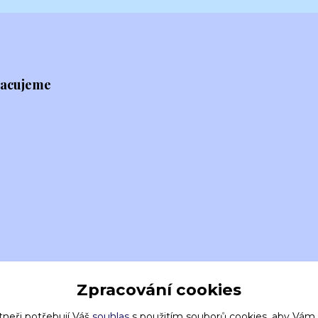
racujeme
Zpracování cookies
tneři potřebují Váš
souhlas
s použitím souborů cookies, aby Vám