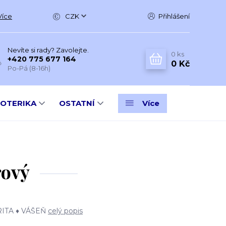
Více
CZK
Přihlášení
Nevíte si rady? Zavolejte.
0
ks
+420 775 677 164
0 Kč
Po-Pá (8-16h)
SOTERIKA
OSTATNÍ
Více
rový
ITA ♦ VÁŠEŇ
celý popis