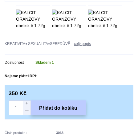
KREATIVITA♦ SEXUALITA♦SEBEDŮVĚ...
celý popis
Dostupnost
Skladem 1
Nejsme plátci DPH
350 Kč
Přidat do košíku
Číslo produktu:
3063