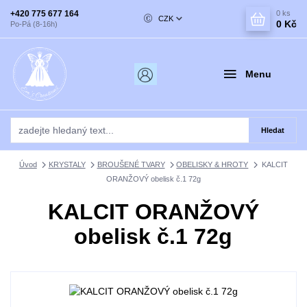
+420 775 677 164
0
ks
CZK
0 Kč
Po-Pá (8-16h)
Menu
Hledat
Úvod
KRYSTALY
BROUŠENÉ TVARY
OBELISKY & HROTY
KALCIT
ORANŽOVÝ obelisk č.1 72g
KALCIT ORANŽOVÝ
obelisk č.1 72g