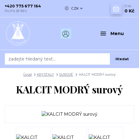
+420 775 677 164
0
ks
CZK
0 Kč
Po-Pá (8-16h)
Menu
Hledat
Úvod
KRYSTALY
SUROVÉ
KALCIT MODRÝ surový
KALCIT MODRÝ surový