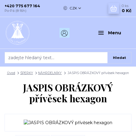
+420 775 677 164
0
ks
CZK
0 Kč
Po-Pá (8-16h)
Menu
Hledat
Úvod
ŠPERKY
NÁHRDELNÍKY
JASPIS OBRÁZKOVÝ přívěsek hexagon
JASPIS OBRÁZKOVÝ
přívěsek hexagon