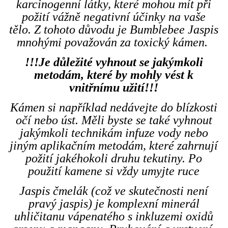
karcinogenní látky, které mohou mít při
požití vážně negativní účinky na vaše
tělo. Z tohoto důvodu je Bumblebee Jaspis
mnohými považován za toxický kámen.
!!!Je důležité vyhnout se jakýmkoli
metodám, které by mohly vést k
vnitřnímu užití!!!
Kámen si například nedávejte do blízkosti
očí nebo úst. Měli byste se také vyhnout
jakýmkoli technikám infuze vody nebo
jiným aplikačním metodám, které zahrnují
požití jakéhokoli druhu tekutiny. Po
použití kamene si vždy umyjte ruce
Jaspis čmelák (což ve skutečnosti není
pravý jaspis) je komplexní minerál
uhličitanu vápenatého s inkluzemi oxidů