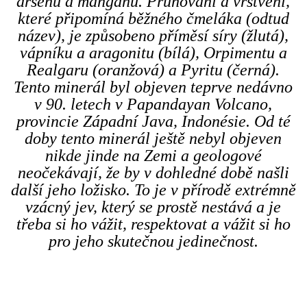
arsenu a manganu. Pruhování a vrstvení,
které připomíná běžného čmeláka (odtud
název), je způsobeno příměsí síry (žlutá),
vápníku a aragonitu (bílá), Orpimentu a
Realgaru (oranžová) a Pyritu (černá).
Tento minerál byl objeven teprve nedávno
v 90. letech v Papandayan Volcano,
provincie Západní Java, Indonésie. Od té
doby tento minerál ještě nebyl objeven
nikde jinde na Zemi a geologové
neočekávají, že by v dohledné době našli
další jeho ložisko. To je v přírodě extrémně
vzácný jev, který se prostě nestává a je
třeba si ho vážit, respektovat a vážit si ho
pro jeho skutečnou jedinečnost.