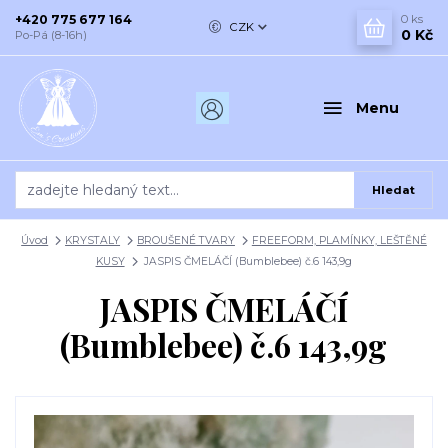
+420 775 677 164
0
ks
CZK
0 Kč
Po-Pá (8-16h)
Menu
Hledat
Úvod
KRYSTALY
BROUŠENÉ TVARY
FREEFORM, PLAMÍNKY, LEŠTĚNÉ
KUSY
JASPIS ČMELÁČÍ (Bumblebee) č.6 143,9g
JASPIS ČMELÁČÍ
(Bumblebee) č.6 143,9g