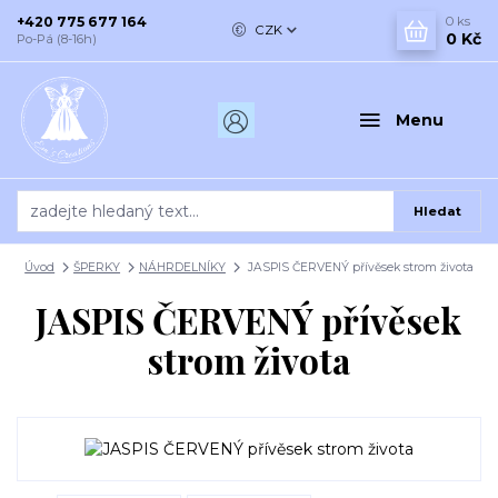
+420 775 677 164
0
ks
CZK
0 Kč
Po-Pá (8-16h)
Menu
Hledat
Úvod
ŠPERKY
NÁHRDELNÍKY
JASPIS ČERVENÝ přívěsek strom života
JASPIS ČERVENÝ přívěsek
strom života