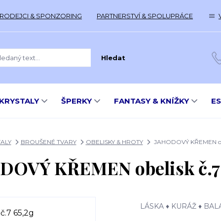
RODEJCI & SPONZORING
PARTNERSTVÍ & SPOLUPRÁCE
Hledat
KRYSTALY
ŠPERKY
FANTASY & KNÍŽKY
E
ALY
BROUŠENÉ TVARY
OBELISKY & HROTY
JAHODOVÝ KŘEMEN obel
DOVÝ KŘEMEN obelisk č.7 
LÁSKA ♦ KURÁŽ ♦ BA