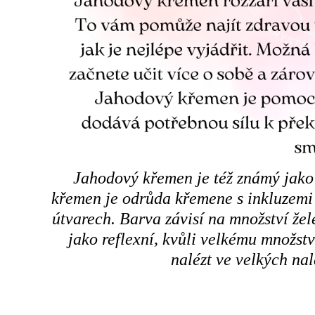
Jahodový křemen je též známý jako
křemen je odrůda křemene s inkluzemi 
útvarech. Barva závisí na množství žel
jako reflexní, kvůli velkému množst
nalézt ve velkých nale