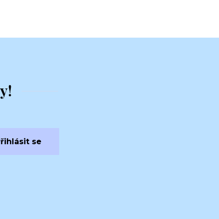
y!
řihlásit se