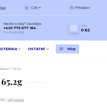
Více
CZK
Přihlášení
Nevíte si rady? Zavolejte.
0
ks
+420 775 677 164
0 Kč
Po-Pá (8-16h)
SOTERIKA
OSTATNÍ
Více
isk č.7 65,2g
65,2g
LANC
celý popis