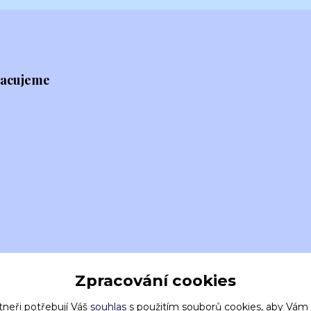
racujeme
Zpracování cookies
tneři potřebují Váš
souhlas
s použitím souborů cookies, aby Vám