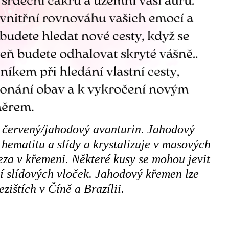
 červený/jahodový avanturin. Jahodový
hematitu a slídy a krystalizuje v masových
eza v křemeni. Některé kusy se mohou jevit
ví slídových vloček. Jahodový křemen lze
zištích v Číně a Brazílii.