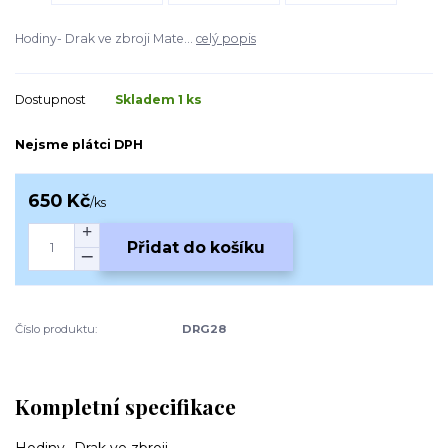
Hodiny- Drak ve zbroji Mate...
celý popis
Dostupnost
Skladem 1 ks
Nejsme plátci DPH
650 Kč
/
ks
Přidat do košíku
Číslo produktu:
DRG28
Kompletní specifikace
Hodiny- Drak ve zbroji