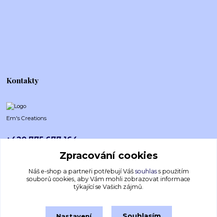
Kontakty
Em's Creations
+420 775 677 164
Po-Pá (8-16h)
Zpracování cookies
emscreations.cz@gmail.com
Náš e-shop a partneři potřebují Váš
souhlas
s použitím
souborů cookies, aby Vám mohli zobrazovat informace
týkající se Vašich zájmů.
Souhlasím
Nastavení