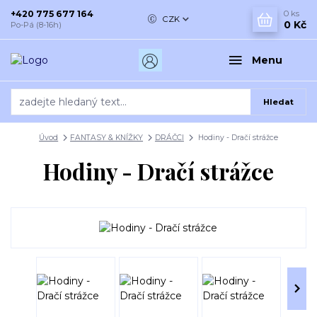
+420 775 677 164
0
ks
CZK
0 Kč
Po-Pá (8-16h)
Menu
Hledat
Úvod
FANTASY & KNÍŽKY
DRÁČCI
Hodiny - Dračí strážce
Hodiny - Dračí strážce