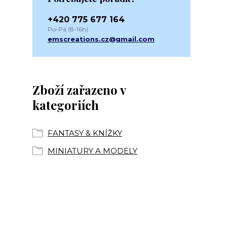
+420 775 677 164
Po-Pá (8-16h)
emscreations.cz@gmail.com
Zboží zařazeno v
kategoriích
FANTASY & KNÍŽKY
MINIATURY A MODELY