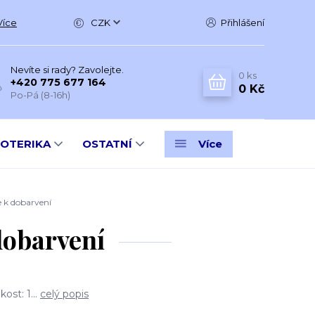
Více
CZK
Přihlášení
Nevíte si rady? Zavolejte.
0
ks
+420 775 677 164
0 Kč
Po-Pá (8-16h)
SOTERIKA
OSTATNÍ
Více
e k dobarvení
dobarvení
ost: 1...
celý popis