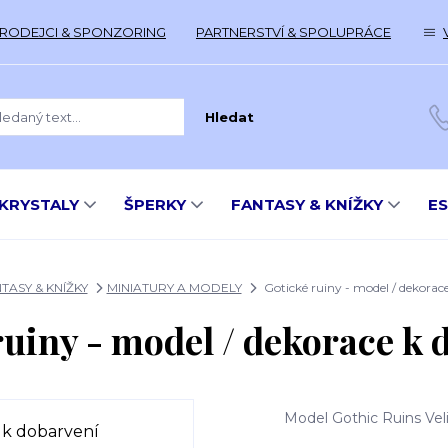
RODEJCI & SPONZORING
PARTNERSTVÍ & SPOLUPRÁCE
Hledat
KRYSTALY
ŠPERKY
FANTASY & KNÍŽKY
E
TASY & KNÍŽKY
MINIATURY A MODELY
Gotické ruiny - model / dekorac
ruiny - model / dekorace k 
Model Gothic Ruins Velik