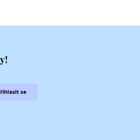
y!
řihlásit se