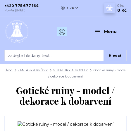
+420 775 677 164
0
ks
CZK
0 Kč
Po-Pá (8-16h)
Menu
Hledat
Úvod
FANTASY & KNÍŽKY
MINIATURY A MODELY
Gotické ruiny - model
/ dekorace k dobarvení
Gotické ruiny - model /
dekorace k dobarvení