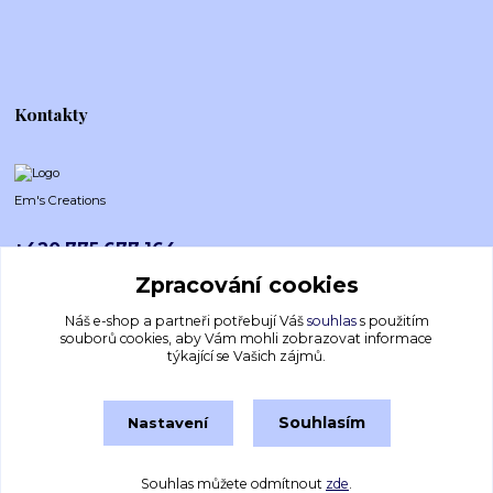
Kontakty
Em's Creations
+420 775 677 164
Po-Pá (8-16h)
Zpracování cookies
emscreations.cz@gmail.com
Náš e-shop a partneři potřebují Váš
souhlas
s použitím
souborů cookies, aby Vám mohli zobrazovat informace
týkající se Vašich zájmů.
Souhlasím
Nastavení
Souhlas můžete odmítnout
zde
.
Vytvořeno na
Eshop-rychle.cz